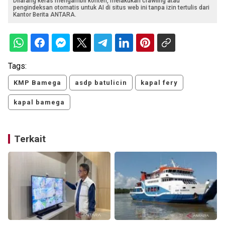
Dilarang keras mengambil konten, melakukan crawling atau
pengindeksan otomatis untuk AI di situs web ini tanpa izin tertulis dari
Kantor Berita ANTARA.
Tags:
KMP Bamega
asdp batulicin
kapal fery
kapal bamega
Terkait