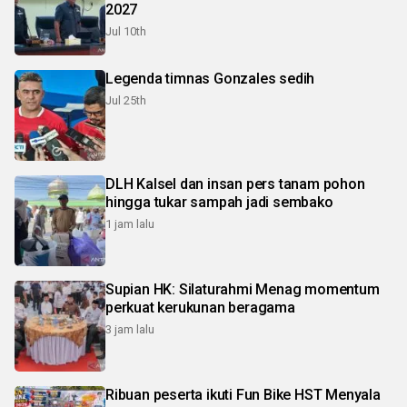
2027
Jul 10th
Legenda timnas Gonzales sedih
Jul 25th
DLH Kalsel dan insan pers tanam pohon
hingga tukar sampah jadi sembako
1 jam lalu
Supian HK: Silaturahmi Menag momentum
perkuat kerukunan beragama
3 jam lalu
Ribuan peserta ikuti Fun Bike HST Menyala