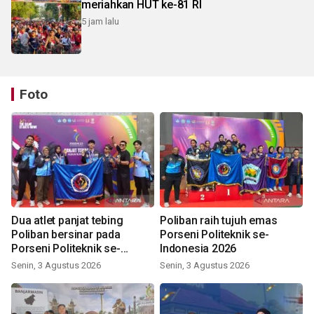
meriahkan HUT ke-81 RI
5 jam lalu
Foto
Dua atlet panjat tebing
Poliban raih tujuh emas
Poliban bersinar pada
Porseni Politeknik se-
Porseni Politeknik se-
Indonesia 2026
Indonesia 2026
Senin, 3 Agustus 2026
Senin, 3 Agustus 2026