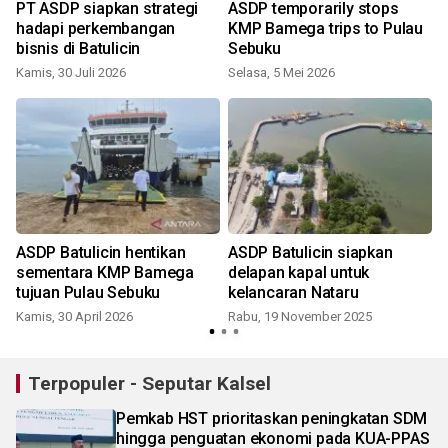
t
PT ASDP siapkan strategi
ASDP temporarily stops
hadapi perkembangan
KMP Bamega trips to Pulau
bisnis di Batulicin
Sebuku
Kamis, 30 Juli 2026
Selasa, 5 Mei 2026
ASDP Batulicin hentikan
ASDP Batulicin siapkan
sementara KMP Bamega
delapan kapal untuk
tujuan Pulau Sebuku
kelancaran Nataru
Kamis, 30 April 2026
Rabu, 19 November 2025
S
Terpopuler - Seputar Kalsel
Pemkab HST prioritaskan peningkatan SDM
hingga penguatan ekonomi pada KUA-PPAS