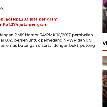
0.
Ketua DPRD Syahrial hadiri
pembukaan Turnamen Sepak
 jadi Rp1,283 juta per gram
Bola Usia Dini
Rp1,274 juta per gram
23 Juli 2026 21:36
i dengan PMK Nomor 34/PMK.10/2017, pembelian
ar 0,45 persen untuk pemegang NPWP dan 0,9
V
an emas batangan disertai dengan bukti potong
Feature - Kalsel Merangkul
Anak Putus Sekolah Lewat
Pendidikan Kesetaraan
Bagian 2
30 Juli 2026 17:53