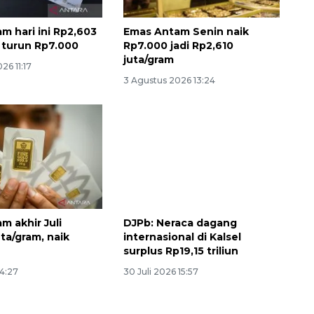
m hari ini Rp2,603
Emas Antam Senin naik
, turun Rp7.000
Rp7.000 jadi Rp2,610
juta/gram
26 11:17
3 Agustus 2026 13:24
m akhir Juli
DJPb: Neraca dagang
ta/gram, naik
internasional di Kalsel
surplus Rp19,15 triliun
14:27
30 Juli 2026 15:57