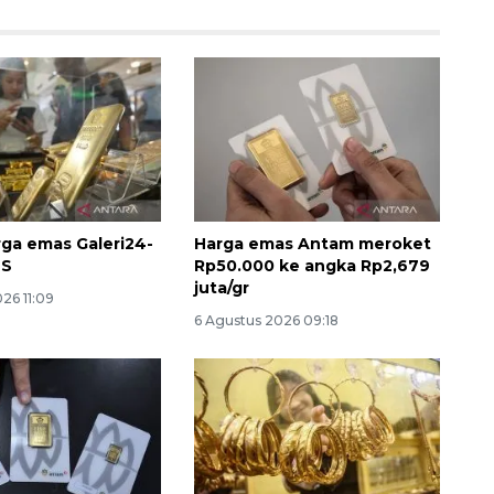
rga emas Galeri24-
Harga emas Antam meroket
BS
Rp50.000 ke angka Rp2,679
Awas penipuan berbasis AI
juta/gr
26 11:09
2026-08-07 13:45:00
6 Agustus 2026 09:18