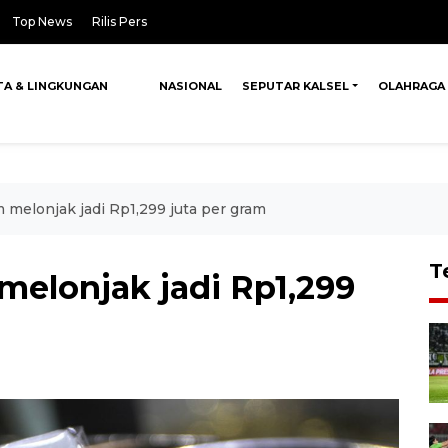
Top News
Rilis Pers
TA & LINGKUNGAN
NASIONAL
SEPUTAR KALSEL
OLAHRAGA
melonjak jadi Rp1,299 juta per gram
T
elonjak jadi Rp1,299