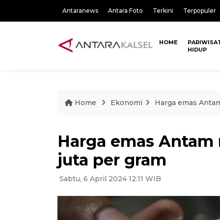
Antaranews
Antara Foto
Terkini
Terpopuler
HOME
PARIWISA
HIDUP
Home
Ekonomi
Harga emas Antam 
Harga emas Antam m
juta per gram
Sabtu, 6 April 2024 12:11 WIB