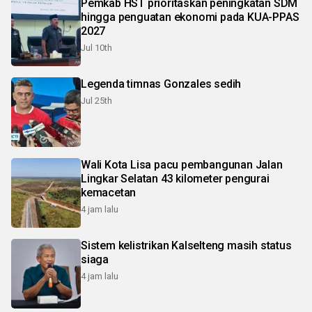
Pemkab HST prioritaskan peningkatan SDM
hingga penguatan ekonomi pada KUA-PPAS
2027
Jul 10th
Legenda timnas Gonzales sedih
Jul 25th
Wali Kota Lisa pacu pembangunan Jalan
Lingkar Selatan 43 kilometer pengurai
kemacetan
4 jam lalu
Sistem kelistrikan Kalselteng masih status
siaga
4 jam lalu