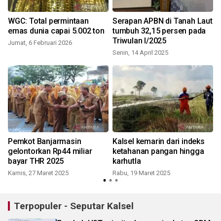
WGC: Total permintaan
Serapan APBN di Tanah Laut
emas dunia capai 5.002 ton
tumbuh 32,15 persen pada
Triwulan I/2025
Jumat, 6 Februari 2026
Senin, 14 April 2025
S
Pemkot Banjarmasin
Kalsel kemarin dari indeks
gelontorkan Rp44 miliar
ketahanan pangan hingga
bayar THR 2025
karhutla
Kamis, 27 Maret 2025
Rabu, 19 Maret 2025
R
Terpopuler - Seputar Kalsel