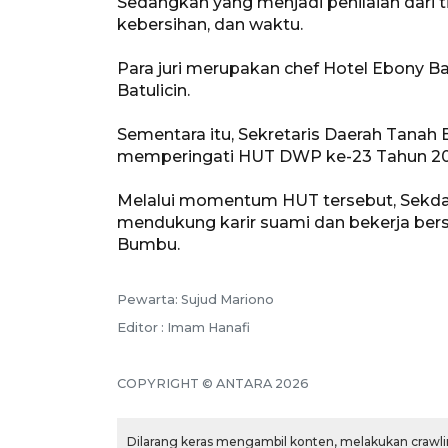
Sedangkan yang menjadi penilaian dari t
kebersihan, dan waktu.
Para juri merupakan chef Hotel Ebony B
Batulicin.
Sementara itu, Sekretaris Daerah Tan
memperingati HUT DWP ke-23 Tahun 20
Melalui momentum HUT tersebut, Sekd
mendukung karir suami dan bekerja b
Bumbu.
Pewarta: Sujud Mariono
Editor : Imam Hanafi
COPYRIGHT © ANTARA 2026
Dilarang keras mengambil konten, melakukan crawlin