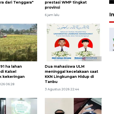
ra dari Tenggara"
prestasi WMP tingkat
provinsi
I
6 jam lalu
691 ha lahan
Dua mahasiswa ULM
di Kalsel
meninggal kecelakaan saat
k kekeringan
KKN Lingkungan Hidup di
Tanbu
026 06:28
3 Agustus 2026 22:44