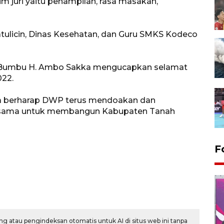
im juri yaitu penampilan, rasa masakan,
atulicin, Dinas Kesehatan, dan Guru SMKS Kodeco
ah Bumbu H. Ambo Sakka mengucapkan selamat
22.
a berharap DWP terus mendoakan dan
ersama untuk membangun Kabupaten Tanah
F
g atau pengindeksan otomatis untuk AI di situs web ini tanpa