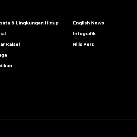
isata & Lingkungan Hidup
English News
nal
Infografik
ar Kalsel
Rilis Pers
aga
dikan