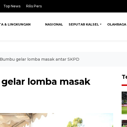
Top News
Rilis Pers
TA & LINGKUNGAN
NASIONAL
SEPUTAR KALSEL
OLAHRAGA
umbu gelar lomba masak antar SKPD
T
gelar lomba masak