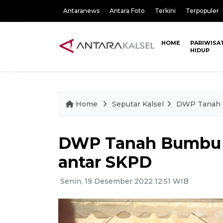
Antaranews
Antara Foto
Terkini
Terpopuler
HOME
PARIWISA
HIDUP
Home
Seputar Kalsel
DWP Tanah B
DWP Tanah Bumbu 
antar SKPD
Senin, 19 Desember 2022 12:51 WIB