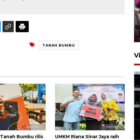
Ketua DPRD Syahrial hadiri
pembukaan Turnamen Sepak
Bola Usia Dini
23 Juli 2026 21:36
TANAH BUMBU
V
Feature - Kalsel Merangkul
Anak Putus Sekolah Lewat
Pendidikan Kesetaraan
Bagian 1
 Tanah Bumbu rilis
UMKM Riana Sinar Jaya raih
30 Juli 2026 17:51