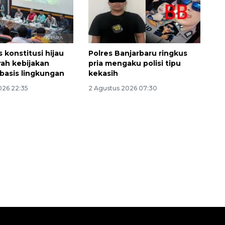
 konstitusi hijau
Polres Banjarbaru ringkus
rah kebijakan
pria mengaku polisi tipu
rbasis lingkungan
kekasih
026 22:35
2 Agustus 2026 07:30
Waspadai penyakit saat
musim kemarau
2026-08-05 12:00:00