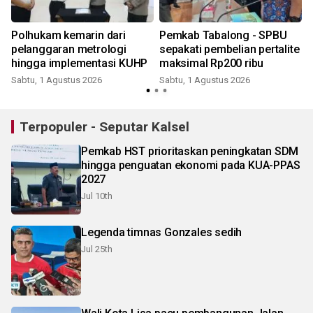
Polhukam kemarin dari
Pemkab Tabalong - SPBU
pelanggaran metrologi
sepakati pembelian pertalite
hingga implementasi KUHP
maksimal Rp200 ribu
Sabtu, 1 Agustus 2026
Sabtu, 1 Agustus 2026
S
Terpopuler - Seputar Kalsel
Pemkab HST prioritaskan peningkatan SDM
hingga penguatan ekonomi pada KUA-PPAS
2027
Jul 10th
Legenda timnas Gonzales sedih
Jul 25th