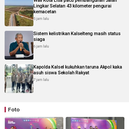
Wali Kota Lisa pacu pembangunan Jalan
Lingkar Selatan 43 kilometer pengurai
kemacetan
5 jam lalu
Sistem kelistrikan Kalselteng masih status
siaga
6 jam lalu
Kapolda Kalsel kukuhkan taruna Akpol kaka
asuh siswa Sekolah Rakyat
7 jam lalu
Foto