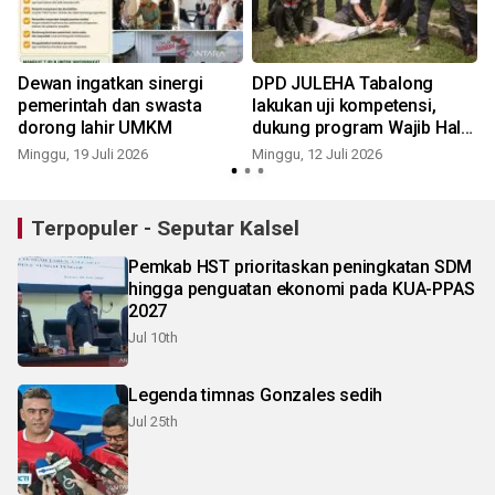
Dewan ingatkan sinergi
DPD JULEHA Tabalong
pemerintah dan swasta
lakukan uji kompetensi,
dorong lahir UMKM
dukung program Wajib Halal
J
Oktober
Minggu, 19 Juli 2026
Minggu, 12 Juli 2026
Terpopuler - Seputar Kalsel
Pemkab HST prioritaskan peningkatan SDM
hingga penguatan ekonomi pada KUA-PPAS
2027
Jul 10th
Legenda timnas Gonzales sedih
Jul 25th