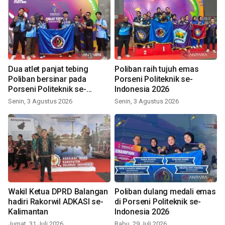
Dua atlet panjat tebing
Poliban raih tujuh emas
Poliban bersinar pada
Porseni Politeknik se-
Porseni Politeknik se-
Indonesia 2026
Indonesia 2026
Senin, 3 Agustus 2026
Senin, 3 Agustus 2026
Wakil Ketua DPRD Balangan
Poliban dulang medali emas
hadiri Rakorwil ADKASI se-
di Porseni Politeknik se-
Kalimantan
Indonesia 2026
Jumat, 31 Juli 2026
Rabu, 29 Juli 2026