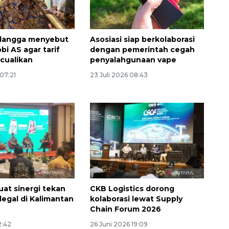
rlangga menyebut
Asosiasi siap berkolaborasi
obi AS agar tarif
dengan pemerintah cegah
ecualikan
penyalahgunaan vape
 07:21
23 Juli 2026 08:43
Ekonomi triwulan II-2026
tumbuh 5,29 persen
2026-08-06 18:45:00
uat sinergi tekan
CKB Logistics dorong
legal di Kalimantan
kolaborasi lewat Supply
Chain Forum 2026
2:42
26 Juni 2026 19:09