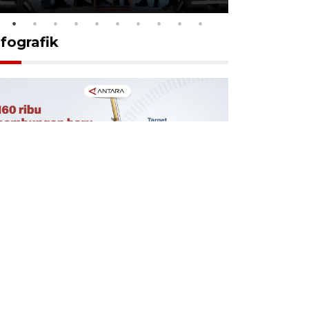
nfografik