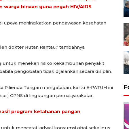
n warga binaan guna cegah HIV/AIDS
adi upaya meningkatkan pengawasan kesehatan
leh dokter Rutan Rantau," tambahnya.
ng untuk menekan risiko kekambuhan penyakit
abila pengobatan tidak dijalankan secara disiplin.
F
ta Pilienda Tarigan mengatakan, kartu E-PATUH ini
Latsar) CPNS di lingkungan pemasyarakatan.
hasil program ketahanan pangan
n untuk mencatat jadwal konsumsi obat sekaligus