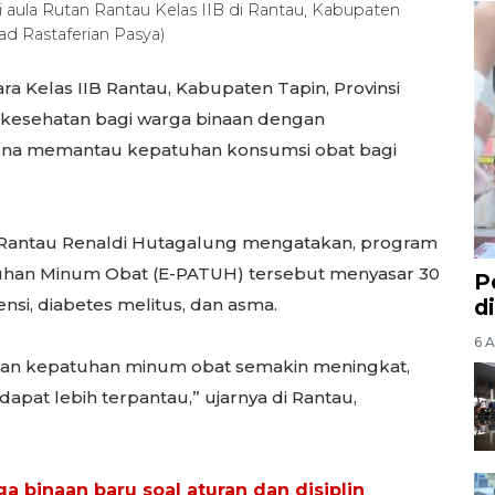
i aula Rutan Rantau Kelas IIB di Rantau, Kabupaten
d Rastaferian Pasya)
 Kelas IIB Rantau, Kabupaten Tapin, Provinsi
 kesehatan bagi warga binaan dengan
una memantau kepatuhan konsumsi obat bagi
Rantau Renaldi Hutagalung mengatakan, pr
ogram
uhan Minum Obat (E-PATUH) tersebut menyasar 30
P
nsi, diabetes melitus, dan asma.
d
6 A
pkan kepatuhan minum obat semakin meningkat,
apat lebih terpantau,” ujarnya di Rantau,
a binaan baru soal aturan dan disiplin