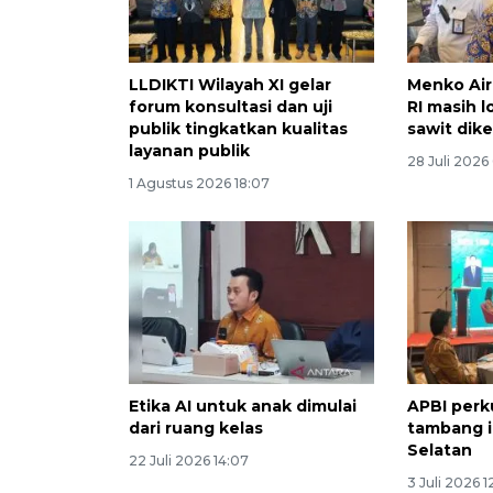
LLDIKTI Wilayah XI gelar
Menko Ai
forum konsultasi dan uji
RI masih l
publik tingkatkan kualitas
sawit dik
layanan publik
28 Juli 2026
1 Agustus 2026 18:07
Etika AI untuk anak dimulai
APBI perk
dari ruang kelas
tambang i
Selatan
22 Juli 2026 14:07
3 Juli 2026 1