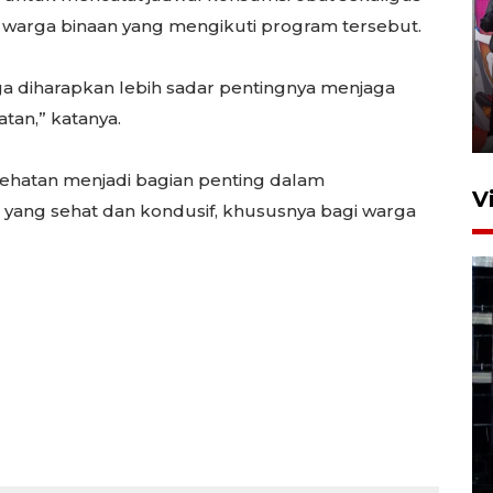
arga binaan yang mengikuti program tersebut.
Ketua DPRD Syahrial hadiri
pembukaan Turnamen Sepak
juga diharapkan lebih sadar pentingnya menjaga
Bola Usia Dini
tan,” katanya.
23 Juli 2026 21:36
ehatan menjadi bagian penting dalam
V
yang sehat dan kondusif, khususnya bagi warga
Feature - Kalsel Merangkul
Anak Putus Sekolah Lewat
Pendidikan Kesetaraan
Bagian 1
30 Juli 2026 17:51