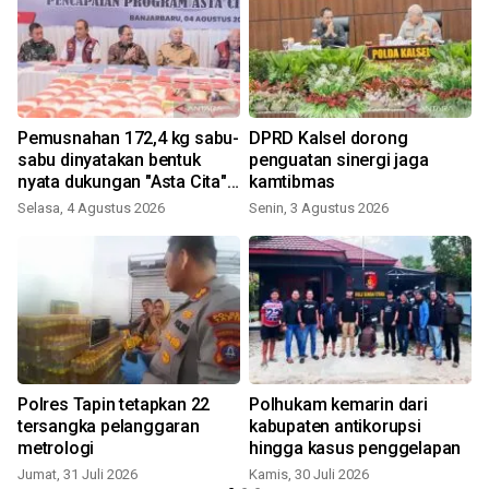
Pemusnahan 172,4 kg sabu-
DPRD Kalsel dorong
sabu dinyatakan bentuk
penguatan sinergi jaga
nyata dukungan "Asta Cita"
kamtibmas
Presiden
Selasa, 4 Agustus 2026
Senin, 3 Agustus 2026
R
Polres Tapin tetapkan 22
Polhukam kemarin dari
tersangka pelanggaran
kabupaten antikorupsi
metrologi
hingga kasus penggelapan
Jumat, 31 Juli 2026
Kamis, 30 Juli 2026
S