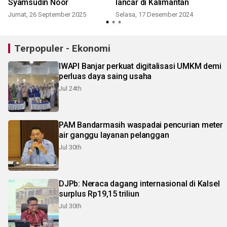
Syamsudin Noor
lancar di Kalimantan
S
Jumat, 26 September 2025
Selasa, 17 Desember 2024
Terpopuler - Ekonomi
IWAPI Banjar perkuat digitalisasi UMKM demi
perluas daya saing usaha
Jul 24th
PAM Bandarmasih waspadai pencurian meter
air ganggu layanan pelanggan
Jul 30th
DJPb: Neraca dagang internasional di Kalsel
surplus Rp19,15 triliun
Jul 30th