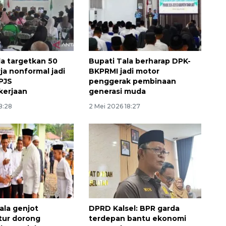
la targetkan 50
Bupati Tala berharap DPK-
ja nonformal jadi
BKPRMI jadi motor
PJS
penggerak pembinaan
kerjaan
generasi muda
8:28
2 Mei 2026 18:27
SPHP jaga harga beras
2026-08-08 06:00:00
la genjot
DPRD Kalsel: BPR garda
ktur dorong
terdepan bantu ekonomi