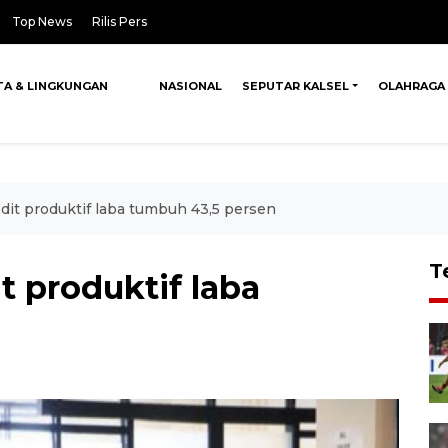
Top News
Rilis Pers
TA & LINGKUNGAN
NASIONAL
SEPUTAR KALSEL
OLAHRAGA
dit produktif laba tumbuh 43,5 persen
T
t produktif laba
n