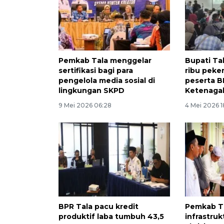
Pemkab Tala menggelar
Bupati Ta
sertifikasi bagi para
ribu peker
pengelola media sosial di
peserta B
lingkungan SKPD
Ketenaga
9 Mei 2026 06:28
4 Mei 2026 1
BPR Tala pacu kredit
Pemkab Ta
produktif laba tumbuh 43,5
infrastru