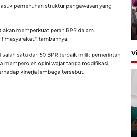
ermasuk pemenuhan struktur pengawasan yang
Ketua DPRD Syahrial hadiri
pembukaan Turnamen Sepak
Bola Usia Dini
edit akan memperkuat peran BPR dalam
23 Juli 2026 21:36
f masyarakat,” tambahnya.
V
salah satu dari 50 BPR terbaik milik pemerintah
ta memperoleh opini wajar tanpa modifikasi,
rhadap kinerja lembaga tersebut.
Feature - Kalsel Merangkul
Anak Putus Sekolah Lewat
Pendidikan Kesetaraan
Bagian 3
30 Juli 2026 17:56