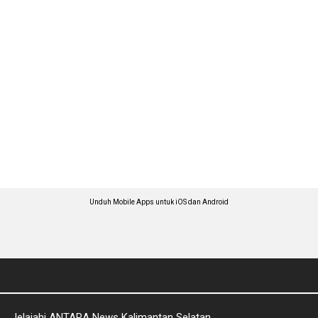
Unduh Mobile Apps untuk iOS dan Android
Jelajahi ANTARA News Kalimantan Selatan