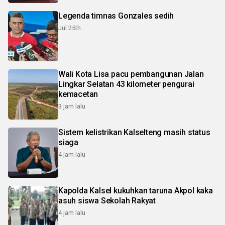
Legenda timnas Gonzales sedih
Jul 25th
Wali Kota Lisa pacu pembangunan Jalan
Lingkar Selatan 43 kilometer pengurai
kemacetan
3 jam lalu
Sistem kelistrikan Kalselteng masih status
siaga
4 jam lalu
Kapolda Kalsel kukuhkan taruna Akpol kaka
asuh siswa Sekolah Rakyat
4 jam lalu