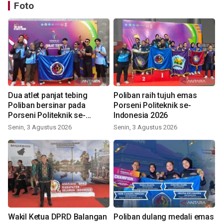
Foto
Dua atlet panjat tebing
Poliban raih tujuh emas
Poliban bersinar pada
Porseni Politeknik se-
Porseni Politeknik se-
Indonesia 2026
Indonesia 2026
Senin, 3 Agustus 2026
Senin, 3 Agustus 2026
Wakil Ketua DPRD Balangan
Poliban dulang medali emas