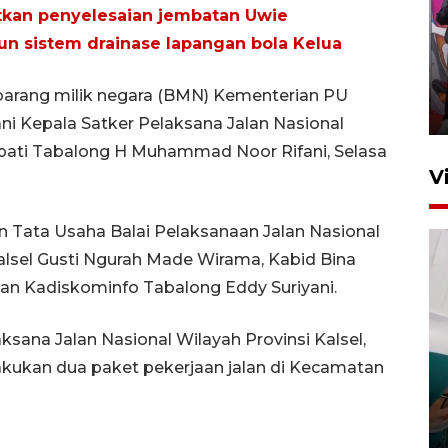
tkan penyelesaian jembatan Uwie
Ketua DPRD Syahrial hadiri
n sistem drainase lapangan bola Kelua
pembukaan Turnamen Sepak
Bola Usia Dini
a barang milik negara (BMN) Kementerian PU
23 Juli 2026 21:36
 Kepala Satker Pelaksana Jalan Nasional
upati Tabalong H Muhammad Noor Rifani, Selasa
V
 Tata Usaha Balai Pelaksanaan Jalan Nasional
 Kalsel Gusti Ngurah Made Wirama, Kabid Bina
n Kadiskominfo Tabalong Eddy Suriyani.
Feature - Kalsel Merangkul
ana Jalan Nasional Wilayah Provinsi Kalsel,
Anak Putus Sekolah Lewat
akukan dua paket pekerjaan jalan di Kecamatan
Pendidikan Kesetaraan
Bagian 3
30 Juli 2026 17:56