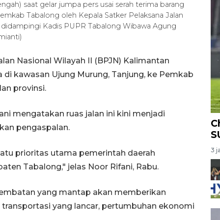
ah) saat gelar jumpa pers usai serah terima barang
emkab Tabalong oleh Kepala Satker Pelaksana Jalan
kiri) didampingi Kadis PUPR Tabalong Wibawa Agung
mianti)
lan Nasional Wilayah II (BPJN) Kalimantan
ha di kawasan Ujung Murung, Tanjung, ke Pemkab
an provinsi.
 mengatakan ruas jalan ini kini menjadi
C
kan pengaspalan.
S
3 j
satu prioritas utama pemerintah daerah
ten Tabalong," jelas Noor Rifani, Rabu.
an jembatan yang mantap akan memberikan
 transportasi yang lancar, pertumbuhan ekonomi