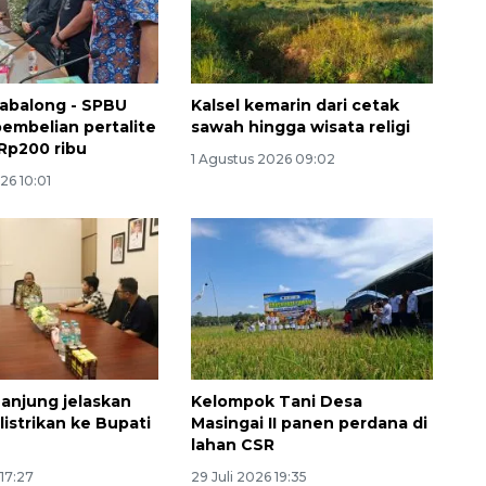
abalong - SPBU
Kalsel kemarin dari cetak
pembelian pertalite
sawah hingga wisata religi
Rp200 ribu
1 Agustus 2026 09:02
26 10:01
anjung jelaskan
Kelompok Tani Desa
listrikan ke Bupati
Masingai II panen perdana di
lahan CSR
 17:27
29 Juli 2026 19:35