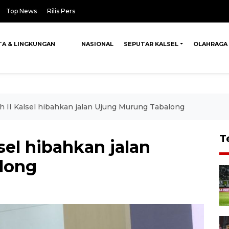
Top News
Rilis Pers
TA & LINGKUNGAN
NASIONAL
SEPUTAR KALSEL
OLAHRAGA
 II Kalsel hibahkan jalan Ujung Murung Tabalong
T
sel hibahkan jalan
long