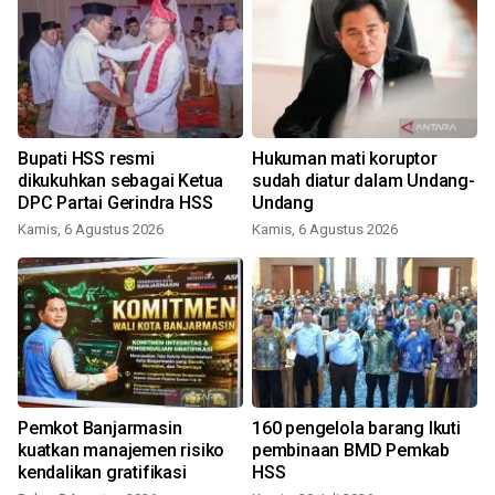
Bupati HSS resmi
Hukuman mati koruptor
dikukuhkan sebagai Ketua
sudah diatur dalam Undang-
DPC Partai Gerindra HSS
Undang
Kamis, 6 Agustus 2026
Kamis, 6 Agustus 2026
K
Pemkot Banjarmasin
160 pengelola barang Ikuti
kuatkan manajemen risiko
pembinaan BMD Pemkab
kendalikan gratifikasi
HSS