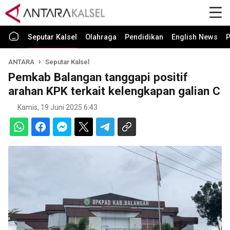
Seputar Kalsel
Olahraga
Pendidikan
English News
P
ANTARA
Seputar Kalsel
Pemkab Balangan tanggapi positif
arahan KPK terkait kelengkapan galian C
Kamis, 19 Juni 2025 6:43