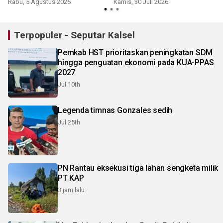
Rabu, 5 Agustus 2026
Kamis, 30 Juli 2026
R
Terpopuler - Seputar Kalsel
Pemkab HST prioritaskan peningkatan SDM
hingga penguatan ekonomi pada KUA-PPAS
2027
Jul 10th
Legenda timnas Gonzales sedih
Jul 25th
PN Rantau eksekusi tiga lahan sengketa milik
PT KAP
3 jam lalu