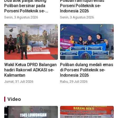
Dua atlet panjat tebing
Poliban raih tujuh emas
Poliban bersinar pada
Porseni Politeknik se-
Porseni Politeknik se-
Indonesia 2026
Indonesia 2026
Senin, 3 Agustus 2026
Senin, 3 Agustus 2026
Wakil Ketua DPRD Balangan
Poliban dulang medali emas
hadiri Rakorwil ADKASI se-
di Porseni Politeknik se-
Kalimantan
Indonesia 2026
Jumat, 31 Juli 2026
Rabu, 29 Juli 2026
Video