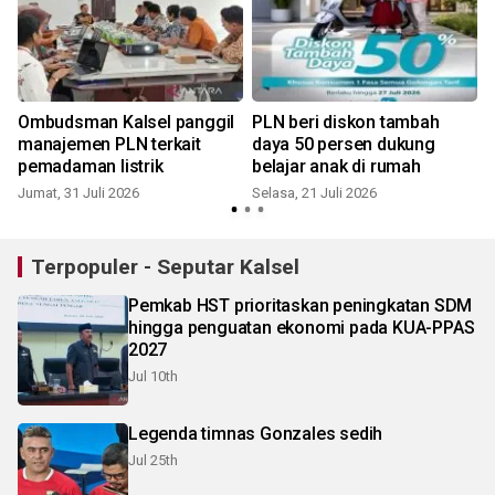
Ombudsman Kalsel panggil
PLN beri diskon tambah
manajemen PLN terkait
daya 50 persen dukung
pemadaman listrik
belajar anak di rumah
Jumat, 31 Juli 2026
Selasa, 21 Juli 2026
K
Terpopuler - Seputar Kalsel
Pemkab HST prioritaskan peningkatan SDM
hingga penguatan ekonomi pada KUA-PPAS
2027
Jul 10th
Legenda timnas Gonzales sedih
Jul 25th