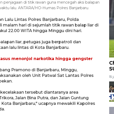
an penjagaan di titik rawan guna mencegah aksi balapan
a waktu lalu. ANTARA/HO-Humas Polres Banjarbaru.
n Lalu Lintas Polres Banjarbaru, Polda
malam hari di sejumlah titik rawan balap liar di
kul 22.00 WITA hingga Minggu dini hari.
balapan liar, petugas juga berpatroli dan
an lalu lintas di Kota Banjarbaru.
kasus menonjol narkotika hingga gengster
C
S
bang Pramono di Banjarbaru, Minggu,
laksanakan oleh Unit Patwal Sat Lantas Polres
15 
pekan.
n kecelakaan tersebut diantaranya area
Trikora, Jalan Bina Putra, dan Jalan Guntung
ota Banjarbaru," ucapnya mewakili Kapolres
da.