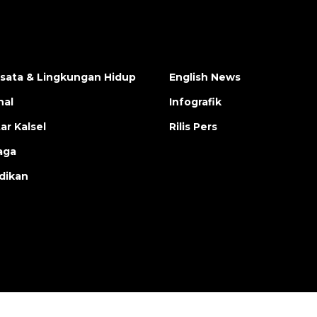
isata & Lingkungan Hidup
English News
nal
Infografik
ar Kalsel
Rilis Pers
aga
dikan