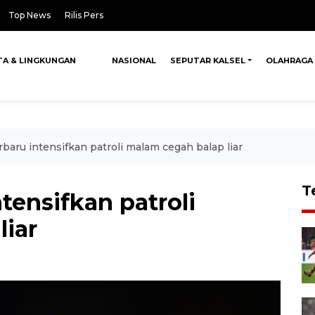
Top News
Rilis Pers
TA & LINGKUNGAN
NASIONAL
SEPUTAR KALSEL
OLAHRAGA
rbaru intensifkan patroli malam cegah balap liar
T
tensifkan patroli
liar