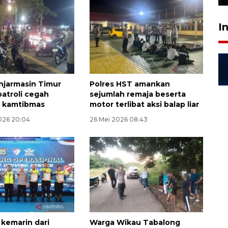
I
njarmasin Timur
Polres HST amankan
patroli cegah
sejumlah remaja beserta
 kamtibmas
motor terlibat aksi balap liar
026 20:04
26 Mei 2026 08:43
kemarin dari
Warga Wikau Tabalong