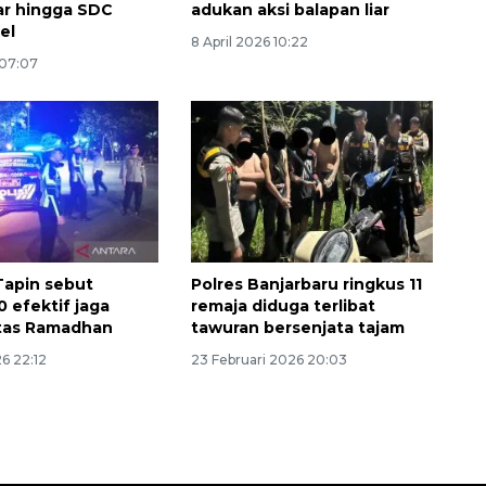
iar hingga SDC
adukan aksi balapan liar
el
8 April 2026 10:22
 07:07
Layanan haji Indonesia
semakin memuaskan
Tapin sebut
Polres Banjarbaru ringkus 11
2026-08-08 15:00:00
0 efektif jaga
remaja diduga terlibat
itas Ramadhan
tawuran bersenjata tajam
6 22:12
23 Februari 2026 20:03