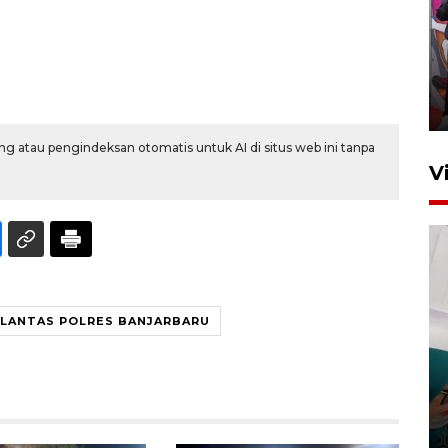
Ketua DPRD Syahrial hadiri
pembukaan Turnamen Sepak
Bola Usia Dini
23 Juli 2026 21:36
g atau pengindeksan otomatis untuk AI di situs web ini tanpa
V
LANTAS POLRES BANJARBARU
Feature - Kalsel Merangkul
Anak Putus Sekolah Lewat
Pendidikan Kesetaraan
Bagian 3
30 Juli 2026 17:56