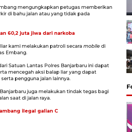
s, Embang mengungkapkan petugas memberikan
ir di bahu jalan atau yang tidak pada
n 60,2 juta jiwa dari narkoba
iar kami melakukan patroli secara
mobile
di
elas Embang.
dari Satuan Lantas Polres Banjarbaru ini dapat
rta mencegah aksi balap liar yang dapat
erta pengguna jalan lainnya.
F
s Banjarbaru juga melakukan tindak tegas bagi
n saat di jalan raya.
ambang ilegal galian C