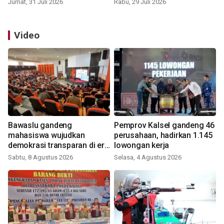
Jumat, 31 Juli 2026
Rabu, 29 Juli 2026
Video
Bawaslu gandeng
Pemprov Kalsel gandeng 46
mahasiswa wujudkan
perusahaan, hadirkan 1.145
demokrasi transparan di era
lowongan kerja
digital
Sabtu, 8 Agustus 2026
Selasa, 4 Agustus 2026