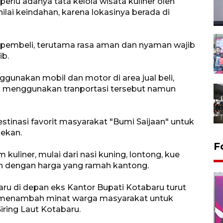
erlu adanya tata kelola wisata kuliner oleh
 nilai keindahan, karena lokasinya berada di
n pembeli, terutama rasa aman dan nyaman wajib
ib.
ggunakan mobil dan motor di area jual beli,
ak menggunakan tranportasi tersebut namun
estinasi favorit masyarakat "Bumi Saijaan" untuk
ekan.
F
liner, mulai dari nasi kuning, lontong, kue
an dengan harga yang ramah kantong.
aru di depan eks Kantor Bupati Kotabaru turut
menambah minat warga masyarakat untuk
Siring Laut Kotabaru.