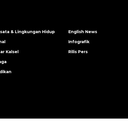
isata & Lingkungan Hidup
English News
nal
Infografik
ar Kalsel
Rilis Pers
aga
dikan