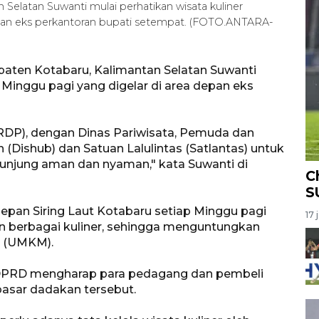
elatan Suwanti mulai perhatikan wisata kuliner
pan eks perkantoran bupati setempat. (FOTO.ANTARA-
aten Kotabaru, Kalimantan Selatan Suwanti
 Minggu pagi yang digelar di area depan eks
RDP), dengan Dinas Pariwisata, Pemuda dan
 (Dishub) dan Satuan Lalulintas (Satlantas) untuk
gunjung aman dan nyaman," kata Suwanti di
C
S
n depan Siring Laut Kotabaru setiap Minggu pagi
17 
n berbagai kuliner, sehingga menguntungkan
h (UMKM).
DPRD mengharap para pedagang dan pembeli
pasar dadakan tersebut.