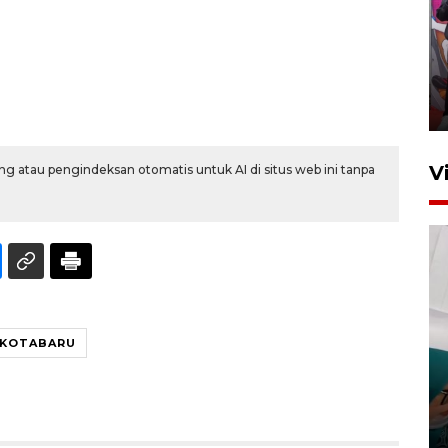
Ketua DPRD Syahrial hadiri
pembukaan Turnamen Sepak
Bola Usia Dini
23 Juli 2026 21:36
V
g atau pengindeksan otomatis untuk AI di situs web ini tanpa
Feature - Kalsel Merangkul
KOTABARU
Anak Putus Sekolah Lewat
Pendidikan Kesetaraan
Bagian 3
30 Juli 2026 17:56