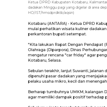
Ketua DPRD Kabupaten Kotabaru, Kalimantan S
dadakan Minggu pagi yang digelar di area de
HO/IST/hmsdprdktb/aqsin)
Kotabaru (ANTARA) - Ketua DPRD Kabup
mulai perhatikan wisata kuliner dadakan
perkantoran bupati setempat.
"Kita lakukan Rapat Dengan Pendapat (
Olahraga (Diparpora), Dinas Perhubungan
mengatur rencana "car friday" agar pen
Kotabaru, Selasa.
Sebulan terakhir, lanjut Suwanti, jalana
dipenuhi pasar dadakan yang menjajaka
pelaku usaha mikro, kecil dan menenga
Berharap tumbuhnya UMKM, kalangan 
agar memiliki dampak positif terhadap 