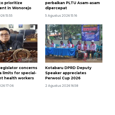
o prioritize
perbaikan PLTU Asam-asam
ent in Wonorejo
dipercepat
26 15:55
5 Agustus 2026 15:16
Layanan haji Indonesia
semakin memuaskan
legislator concerns
Kotabaru DPRD Deputy
2026-08-08 15:00:00
 limits for special-
Speaker appreciates
t health workers
Perwosi Cup 2026
026 17:06
2 Agustus 2026 16:58