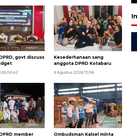
I
DPRD, govt discuss
Kesederhanaan sang
udget
anggota DPRD Kotabaru
026 00:42
6 Agustus 2026 13:08
 DPRD member
Ombudsman Kalsel minta