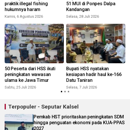
praktik illegal fishing
51 MUI di Ponpes Dalpa
hukumnya haram
Kandangan
Kamis, 6 Agustus 2026
Selasa, 28 Juli 2026
S
50 Peserta dari HSS ikuti
Bupati HSS nyatakan
peningkatan wawasan
kesiapan hadir haul ke-166
u
ulama ke Jawa Timur
Datu Taniran
Sabtu, 25 Juli 2026
Selasa, 7 Juli 2026
K
Terpopuler - Seputar Kalsel
Pemkab HST prioritaskan peningkatan SDM
hingga penguatan ekonomi pada KUA-PPAS
2027