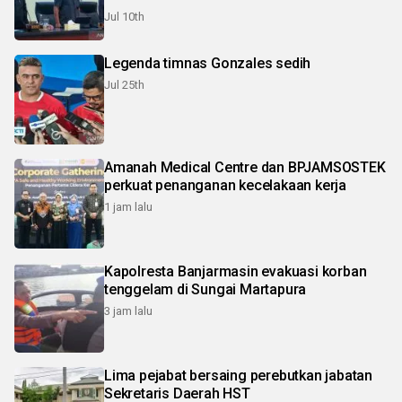
Jul 10th
Legenda timnas Gonzales sedih
Jul 25th
Amanah Medical Centre dan BPJAMSOSTEK
perkuat penanganan kecelakaan kerja
1 jam lalu
Kapolresta Banjarmasin evakuasi korban
tenggelam di Sungai Martapura
3 jam lalu
Lima pejabat bersaing perebutkan jabatan
Sekretaris Daerah HST