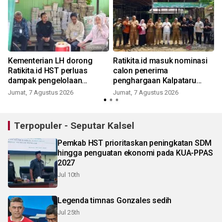
Kementerian LH dorong
Ratikita.id masuk nominasi
Ratikita.id HST perluas
calon penerima
dampak pengelolaan
penghargaan Kalpataru
sampah
Kementerian LH 2026
Jumat, 7 Agustus 2026
Jumat, 7 Agustus 2026
Terpopuler - Seputar Kalsel
Pemkab HST prioritaskan peningkatan SDM
hingga penguatan ekonomi pada KUA-PPAS
2027
Jul 10th
Legenda timnas Gonzales sedih
Jul 25th