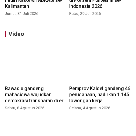
hadiri Rakorwil ADKASI se-
di Porseni Politeknik se-
Kalimantan
Indonesia 2026
Jumat, 31 Juli 2026
Rabu, 29 Juli 2026
Video
Bawaslu gandeng
Pemprov Kalsel gandeng 46
mahasiswa wujudkan
perusahaan, hadirkan 1.145
demokrasi transparan di era
lowongan kerja
digital
Sabtu, 8 Agustus 2026
Selasa, 4 Agustus 2026