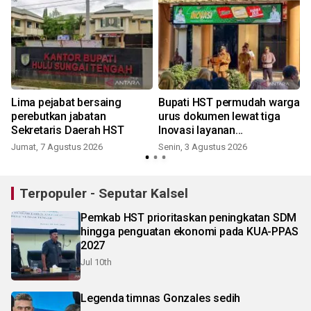
Lima pejabat bersaing
Bupati HST permudah warga
perebutkan jabatan
urus dokumen lewat tiga
Sekretaris Daerah HST
Inovasi layanan
kependudukan
Jumat, 7 Agustus 2026
Senin, 3 Agustus 2026
S
Terpopuler - Seputar Kalsel
Pemkab HST prioritaskan peningkatan SDM
hingga penguatan ekonomi pada KUA-PPAS
2027
Jul 10th
Legenda timnas Gonzales sedih