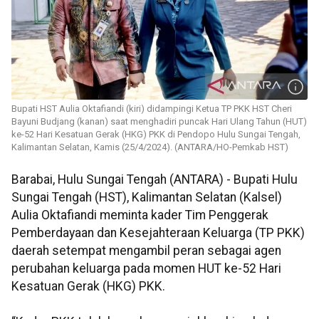
Bupati HST Aulia Oktafiandi (kiri) didampingi Ketua TP PKK HST Cheri
Bayuni Budjang (kanan) saat menghadiri puncak Hari Ulang Tahun (HUT)
ke-52 Hari Kesatuan Gerak (HKG) PKK di Pendopo Hulu Sungai Tengah,
Kalimantan Selatan, Kamis (25/4/2024). (ANTARA/HO-Pemkab HST)
Barabai, Hulu Sungai Tengah (ANTARA) - Bupati Hulu
Sungai Tengah (HST), Kalimantan Selatan (Kalsel)
Aulia Oktafiandi meminta kader Tim Penggerak
Pemberdayaan dan Kesejahteraan Keluarga (TP PKK)
daerah setempat mengambil peran sebagai agen
perubahan keluarga pada momen HUT ke-52 Hari
Kesatuan Gerak (HKG) PKK.