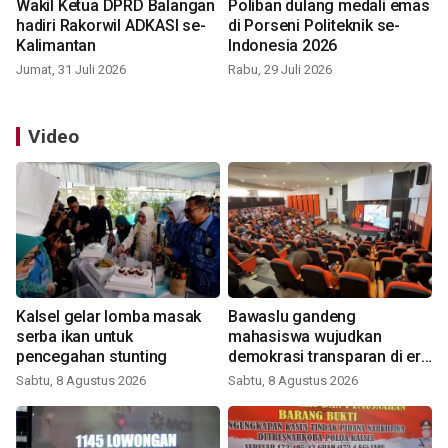
Wakil Ketua DPRD Balangan
Poliban dulang medali emas
hadiri Rakorwil ADKASI se-
di Porseni Politeknik se-
Kalimantan
Indonesia 2026
Jumat, 31 Juli 2026
Rabu, 29 Juli 2026
Video
Kalsel gelar lomba masak
Bawaslu gandeng
serba ikan untuk
mahasiswa wujudkan
pencegahan stunting
demokrasi transparan di era
digital
Sabtu, 8 Agustus 2026
Sabtu, 8 Agustus 2026