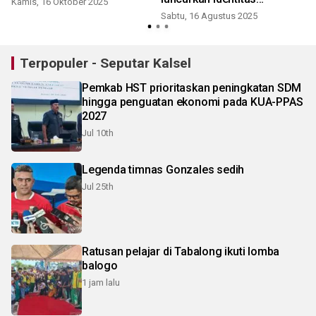
Kamis, 16 Oktober 2025
Kependudukan Digital
Sabtu, 16 Agustus 2025
Terpopuler - Seputar Kalsel
Pemkab HST prioritaskan peningkatan SDM
hingga penguatan ekonomi pada KUA-PPAS
2027
Jul 10th
Legenda timnas Gonzales sedih
Jul 25th
Ratusan pelajar di Tabalong ikuti lomba
balogo
1 jam lalu