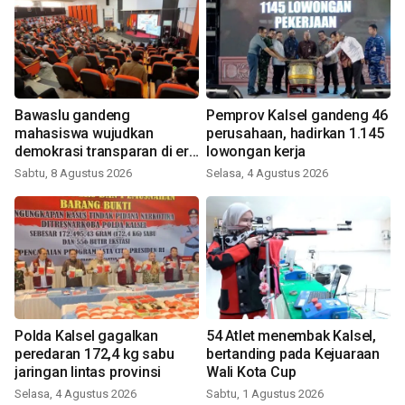
Bawaslu gandeng
Pemprov Kalsel gandeng 46
mahasiswa wujudkan
perusahaan, hadirkan 1.145
demokrasi transparan di era
lowongan kerja
digital
Sabtu, 8 Agustus 2026
Selasa, 4 Agustus 2026
Polda Kalsel gagalkan
54 Atlet menembak Kalsel,
peredaran 172,4 kg sabu
bertanding pada Kejuaraan
jaringan lintas provinsi
Wali Kota Cup
Selasa, 4 Agustus 2026
Sabtu, 1 Agustus 2026