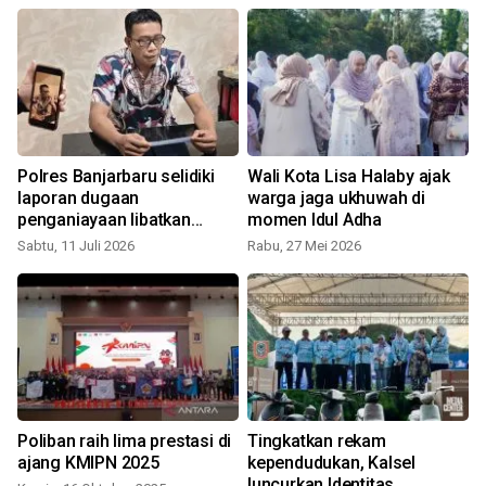
p
Polres Banjarbaru selidiki
Wali Kota Lisa Halaby ajak
laporan dugaan
warga jaga ukhuwah di
penganiayaan libatkan
momen Idul Adha
mantan wali kota
Sabtu, 11 Juli 2026
Rabu, 27 Mei 2026
S
Poliban raih lima prestasi di
Tingkatkan rekam
ajang KMIPN 2025
kependudukan, Kalsel
luncurkan Identitas