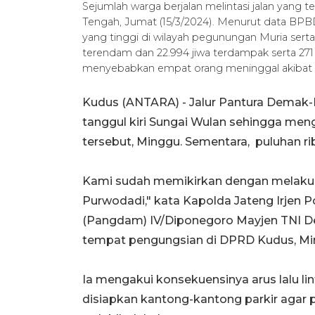
Sejumlah warga berjalan melintasi jalan yang 
Tengah, Jumat (15/3/2024). Menurut data BPBD 
yang tinggi di wilayah pegunungan Muria se
terendam dan 22.994 jiwa terdampak serta 271
menyebabkan empat orang meninggal akibat
Kudus (ANTARA) - Jalur Pantura Demak-K
tanggul kiri Sungai Wulan sehingga meng
tersebut, Minggu. Sementara, puluhan r
Kami sudah memikirkan dengan melakuka
Purwodadi," kata Kapolda Jateng Irjen
(Pangdam) IV/Diponegoro Mayjen TNI De
tempat pengungsian di DPRD Kudus, Mi
Ia mengakui konsekuensinya arus lalu lint
disiapkan kantong-kantong parkir agar