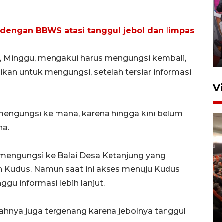
Ketua DPRD Syahrial hadiri
pembukaan Turnamen Sepak
dengan BBWS atasi tanggul jebol dan limpas
Bola Usia Dini
23 Juli 2026 21:36
, Minggu, mengakui harus mengungsi kembali,
kan untuk mengungsi, setelah tersiar informasi
V
mengungsi ke mana, karena hingga kini belum
na.
 mengungsi ke Balai Desa Ketanjung yang
Feature - Kalsel Merangkul
 Kudus. Namun saat ini akses menuju Kudus
Anak Putus Sekolah Lewat
ggu informasi lebih lanjut.
Pendidikan Kesetaraan
Bagian 2
ahnya juga tergenang karena jebolnya tanggul
30 Juli 2026 17:53