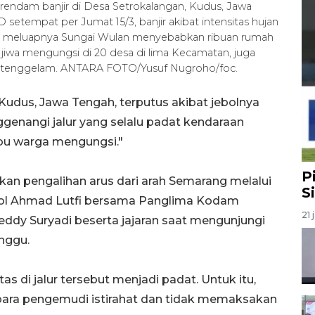
terendam banjir di Desa Setrokalangan, Kudus, Jawa
setempat per Jumat 15/3, banjir akibat intensitas hujan
rta meluapnya Sungai Wulan menyebabkan ribuan rumah
 jiwa mengungsi di 20 desa di lima Kecamatan, juga
 tenggelam. ANTARA FOTO/Yusuf Nugroho/foc.
udus, Jawa Tengah, terputus akibat jebolnya
genangi jalur yang selalu padat kendaraan
ibu warga mengungsi."
P
n pengalihan arus dari arah Semarang melalui
S
 Pol Ahmad Lutfi bersama Panglima Kodam
21 
ddy Suryadi beserta jajaran saat mengunjungi
nggu.
as di jalur tersebut menjadi padat. Untuk itu,
 para pengemudi istirahat dan tidak memaksakan