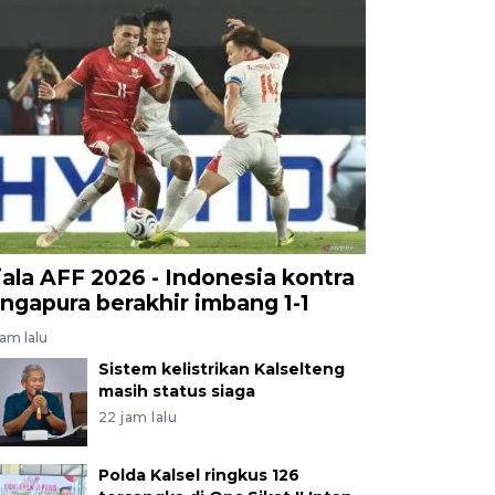
iala AFF 2026 - Indonesia kontra
ingapura berakhir imbang 1-1
jam lalu
Sistem kelistrikan Kalselteng
masih status siaga
22 jam lalu
Polda Kalsel ringkus 126