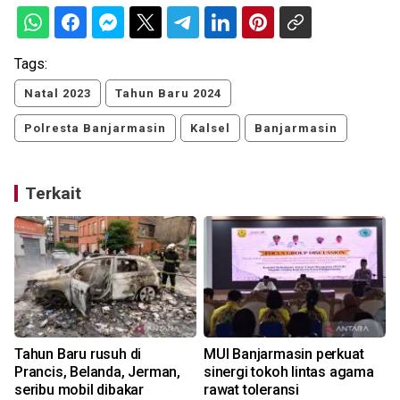
Tags:
Natal 2023
Tahun Baru 2024
Polresta Banjarmasin
Kalsel
Banjarmasin
Terkait
Tahun Baru rusuh di
MUI Banjarmasin perkuat
Prancis, Belanda, Jerman,
sinergi tokoh lintas agama
seribu mobil dibakar
rawat toleransi