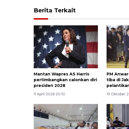
Berita Terkait
Mantan Wapres AS Harris
PM Anwar
pertimbangkan calonkan diri
tiba di Ja
presiden 2028
pelantika
11 April 2026 20:10
19 Oktober 