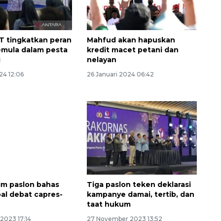
T tingkatkan peran
Mahfud akan hapuskan
emula dalam pesta
kredit macet petani dan
i
nelayan
24 12:06
26 Januari 2024 06:42
Memberantas kejahatan
jalanan Jakarta
2026-08-05 18:00:00
im paslon bahas
Tiga paslon teken deklarasi
oal debat capres-
kampanye damai, tertib, dan
taat hukum
2023 17:14
27 November 2023 13:52