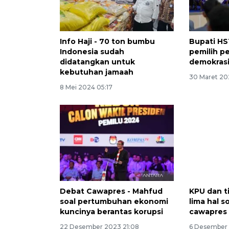
Info Haji - 70 ton bumbu
Bupati HS
Indonesia sudah
pemilih p
didatangkan untuk
demokras
kebutuhan jamaah
30 Maret 20
8 Mei 2024 05:17
Debat Cawapres - Mahfud
KPU dan t
soal pertumbuhan ekonomi
lima hal s
kuncinya berantas korupsi
cawapres
22 Desember 2023 21:08
6 Desember 