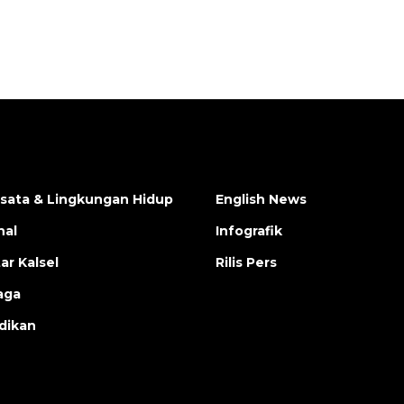
isata & Lingkungan Hidup
English News
nal
Infografik
ar Kalsel
Rilis Pers
aga
dikan