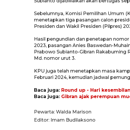
Subianto dijadwalkan akan bertugas sepe
Sebelumnya, Komisi Pemilihan Umum (K
menetapkan tiga pasangan calon preside
Presiden dan Wakil Presiden (Pilpres) 20
Hasil pengundian dan penetapan nomor 
2023, pasangan Anies Baswedan-Muhaim
Prabowo Subianto-Gibran Rakabuming R
Md. nomor urut 3.
KPU juga telah menetapkan masa kampa
Februari 2024, kemudian jadwal pemungu
Baca juga:
Round up - Hari kesembila
Baca juga:
Gibran ajak perempuan mud
Pewarta: Walda Marison
Editor: Imam Budilaksono