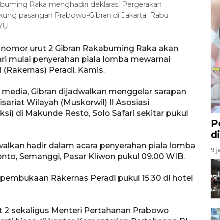
abuming Raka menghadiri deklarasi Pergerakan
ung pasangan Prabowo-Gibran di Jakarta, Rabu
/YU
n nomor urut 2 Gibran Rakabuming Raka akan
ari mulai penyerahan piala lomba mewarnai
(Rakernas) Peradi, Kamis.
k media, Gibran dijadwalkan menggelar sarapan
riat Wilayah (Muskorwil) II Asosiasi
si) di Makunde Resto, Solo Safari sekitar pukul
P
d
adwalkan hadir dalam acara penyerahan piala lomba
9 j
to, Semanggi, Pasar Kliwon pukul 09.00 WIB.
 pembukaan Rakernas Peradi pukul 15.30 di hotel
ut 2 sekaligus Menteri Pertahanan Prabowo