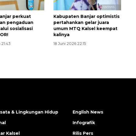
njar perkuat
Kabupaten Banjar optimistis
aan pengaduan
pertahankan gelar juara
alui sosialisasi
umum MTQ Kalsel keempat
OR!
kalinya
 21:43
18 Juni 2026 22:15
isata & Lingkungan Hidup
English News
nal
Infografik
ar Kalsel
Rilis Pers