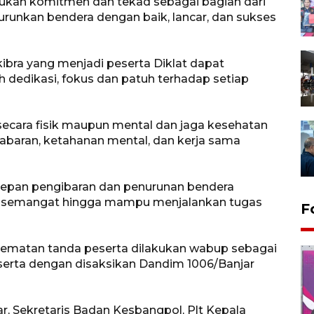
jukan komitmen dan tekad sebagai bagian dari
unkan bendera dengan baik, lancar, dan sukses
ibra yang menjadi peserta Diklat dapat
h dedikasi, fokus dan patuh terhadap setiap
 secara fisik maupun mental dan jaga kesehatan
abaran, ketahanan mental, dan kerja sama
rdepan pengibaran dan penurunan bendera
uh semangat hingga mampu menjalankan tugas
F
yematan tanda peserta dilakukan wabup sebagai
erta dengan disaksikan Dandim 1006/Banjar
jar, Sekretaris Badan Kesbangpol, Plt Kepala