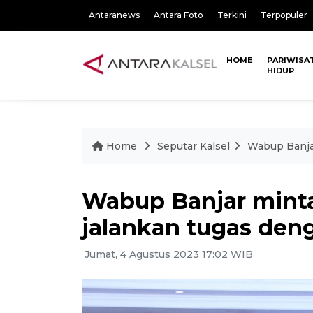
Antaranews
Antara Foto
Terkini
Terpopuler
HOME
PARIWISA
HIDUP
Home
Seputar Kalsel
Wabup Banja
Wabup Banjar minta
jalankan tugas de
Jumat, 4 Agustus 2023 17:02 WIB