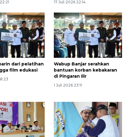
 22:21
17 Juli 2026 22:14
arin dari pelatihan
Wabup Banjar serahkan
160 ribu sambungan baru
gga film edukasi
bantuan korban kebakaran
jaringan gas 2026
di Pingaran Ilir
08:23
2026-08-07 18:00:00
1 Juli 2026 23:11