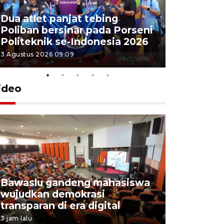
Dua atlet panjat tebing
Poliban r
Poliban bersinar pada Porseni
Porseni P
Politeknik se-Indonesia 2026
Indonesi
3 Agustus 2026 09:09
3 Agustus 202
ideo
Bawaslu gandeng mahasiswa
Pemprov 
wujudkan demokrasi
perusahaa
transparan di era digital
lowongan
3 jam lalu
4 Agustus 202