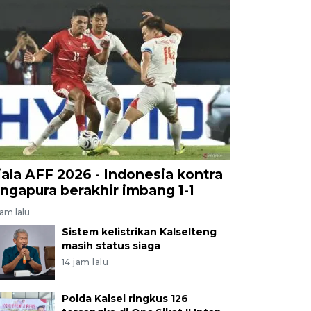
iala AFF 2026 - Indonesia kontra
ingapura berakhir imbang 1-1
jam lalu
Sistem kelistrikan Kalselteng
masih status siaga
14 jam lalu
Polda Kalsel ringkus 126