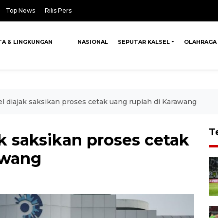
Top News
Rilis Pers
TA & LINGKUNGAN
NASIONAL
SEPUTAR KALSEL
OLAHRAGA
sel diajak saksikan proses cetak uang rupiah di Karawang
T
ak saksikan proses cetak
awang