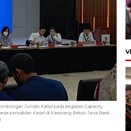
Ketua DPRD Syahrial hadiri
pembukaan Turnamen Sepak
Bola Usia Dini
23 Juli 2026 21:36
V
Feature - Kalsel Merangkul
Anak Putus Sekolah Lewat
mbongan Jurnalis Kalsel pada kegiatan Capacity
Pendidikan Kesetaraan
esia perwakilan Kalsel di Karawang Bekasi Jawa Barat,
Bagian 2
)
30 Juli 2026 17:53