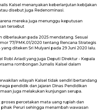
rnalis Kalsel menanyakan keberlanjutan kebijakan
atau disebut juga Redenominasi.
 karena mereka juga menunggu keputusan
kan tersebut
diberlaukan pada 2025 mendatang. Sesuai
mor 77/PMK.01/2020 tentang Rencana Strategis
ng diteken Sri Mulyani pada 29 Juni 2020 lalu.
l Robi Ariadi yang juga Deputi Direktur - Kepala
Awas penipuan berbasis AI
ersama rombongan Jurnalis Kalsel dalam
2026-08-07 13:45:00
wakilan wilayah Kalsel tidak sendiri bertandang
naga pendidik dan jajaran Dinas Pendidikan
samaan juga melakukan kunjungan serupa.
 proses percetakan mata uang rupiah dan
i pihak Peruri sehingga menambah wawasan