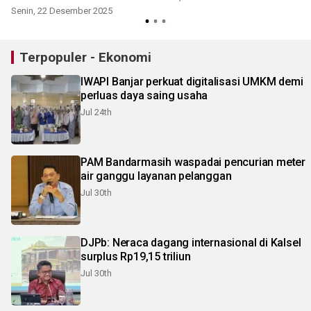
Senin, 22 Desember 2025
S
Terpopuler - Ekonomi
IWAPI Banjar perkuat digitalisasi UMKM demi
perluas daya saing usaha
Jul 24th
PAM Bandarmasih waspadai pencurian meter
air ganggu layanan pelanggan
Jul 30th
DJPb: Neraca dagang internasional di Kalsel
surplus Rp19,15 triliun
Jul 30th