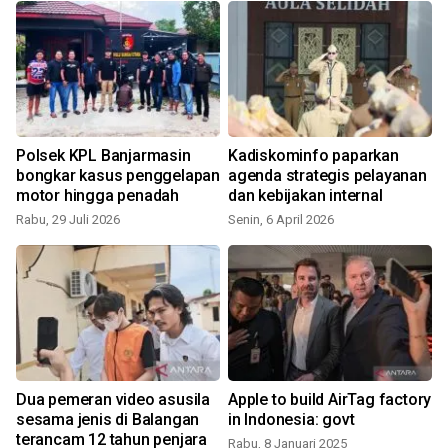
Polsek KPL Banjarmasin
Kadiskominfo paparkan
bongkar kasus penggelapan
agenda strategis pelayanan
motor hingga penadah
dan kebijakan internal
Rabu, 29 Juli 2026
Senin, 6 April 2026
S
Dua pemeran video asusila
Apple to build AirTag factory
sesama jenis di Balangan
in Indonesia: govt
terancam 12 tahun penjara
Rabu, 8 Januari 2025