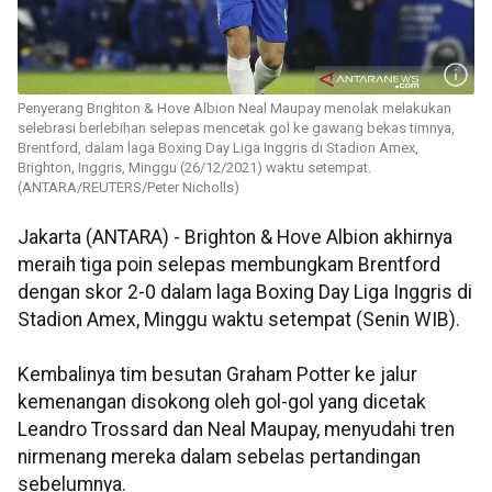
Penyerang Brighton & Hove Albion Neal Maupay menolak melakukan
selebrasi berlebihan selepas mencetak gol ke gawang bekas timnya,
Brentford, dalam laga Boxing Day Liga Inggris di Stadion Amex,
Brighton, Inggris, Minggu (26/12/2021) waktu setempat.
(ANTARA/REUTERS/Peter Nicholls)
Jakarta (ANTARA) - Brighton & Hove Albion akhirnya
meraih tiga poin selepas membungkam Brentford
dengan skor 2-0 dalam laga Boxing Day Liga Inggris di
Stadion Amex, Minggu waktu setempat (Senin WIB).
Kembalinya tim besutan Graham Potter ke jalur
kemenangan disokong oleh gol-gol yang dicetak
Leandro Trossard dan Neal Maupay, menyudahi tren
nirmenang mereka dalam sebelas pertandingan
sebelumnya.