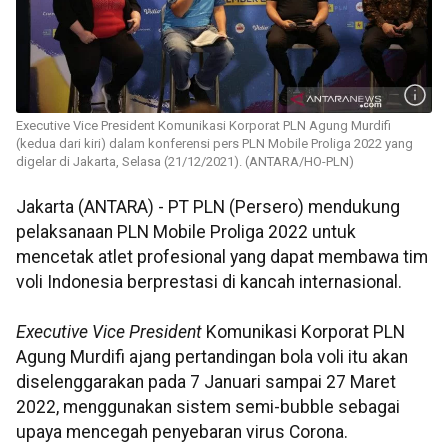
Executive Vice President Komunikasi Korporat PLN Agung Murdifi
(kedua dari kiri) dalam konferensi pers PLN Mobile Proliga 2022 yang
digelar di Jakarta, Selasa (21/12/2021). (ANTARA/HO-PLN)
Jakarta (ANTARA) - PT PLN (Persero) mendukung
pelaksanaan PLN Mobile Proliga 2022 untuk
mencetak atlet profesional yang dapat membawa tim
voli Indonesia berprestasi di kancah internasional.
Executive Vice President
Komunikasi Korporat PLN
Agung Murdifi ajang pertandingan bola voli itu akan
diselenggarakan pada 7 Januari sampai 27 Maret
2022, menggunakan sistem semi-bubble sebagai
upaya mencegah penyebaran virus Corona.