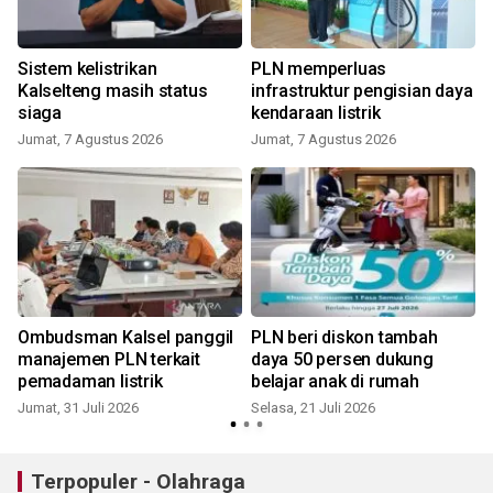
Sistem kelistrikan
PLN memperluas
Kalselteng masih status
infrastruktur pengisian daya
siaga
kendaraan listrik
Jumat, 7 Agustus 2026
Jumat, 7 Agustus 2026
S
Ombudsman Kalsel panggil
PLN beri diskon tambah
manajemen PLN terkait
daya 50 persen dukung
pemadaman listrik
belajar anak di rumah
Jumat, 31 Juli 2026
Selasa, 21 Juli 2026
K
Terpopuler - Olahraga