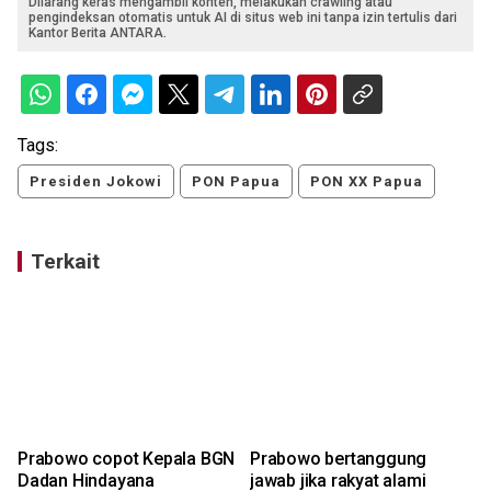
Dilarang keras mengambil konten, melakukan crawling atau
pengindeksan otomatis untuk AI di situs web ini tanpa izin tertulis dari
Kantor Berita ANTARA.
Tags:
Presiden Jokowi
PON Papua
PON XX Papua
Terkait
Prabowo copot Kepala BGN
Prabowo bertanggung
Dadan Hindayana
jawab jika rakyat alami