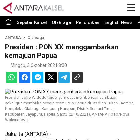
Seputar Kalsel
Olahraga
Pendidikan
English News
P
ANTARA
Olahraga
Presiden : PON XX menggambarkan
kemajuan Papua
Minggu, 3 Oktober 2021 8:00
Presiden Joko Widodo tersenyum saat memberikan sambutan
sekaligus membuka secara resmi PON Papua di Stadion Lukas Enembe,
Kompleks Olahraga Kampung Harapan, Distrik Sentani Timur,
Kabupaten Jayapura, Papua, Sabtu (2/10/2021). ANTARA FOTO/Nova
Wahyudi/wsj.
Jakarta (ANTARA) -