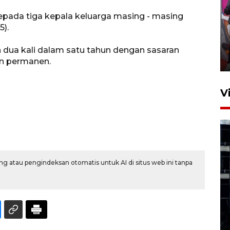
epada tiga kepala keluarga masing - masing
Ketua DPRD Syahrial hadiri
5).
pembukaan Turnamen Sepak
Bola Usia Dini
 dua kali dalam satu tahun dengan sasaran
23 Juli 2026 21:36
an permanen.
V
g atau pengindeksan otomatis untuk AI di situs web ini tanpa
Feature - Kalsel Merangkul
Anak Putus Sekolah Lewat
Pendidikan Kesetaraan
Bagian 1
30 Juli 2026 17:51