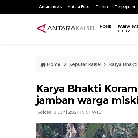
Antaranews
Antara Foto
Terkini
Terpopuler
HOME
PARIWISA
HIDUP
Home
Seputar Kalsel
Karya Bhakti
Karya Bhakti Koram
jamban warga misk
Selasa, 8 Juni 2021 10:01 WIB