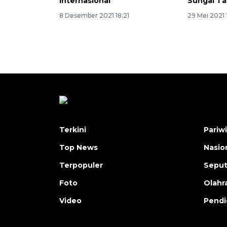
internasional
Sungai T
8 Desember 2021 18:21
29 Mei 2021 
Terkini
Pariw
Top News
Nasio
Terpopuler
Seput
Foto
Olahr
Video
Pendi