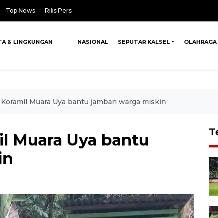
Top News
Rilis Pers
TA & LINGKUNGAN
NASIONAL
SEPUTAR KALSEL
OLAHRAGA
 Koramil Muara Uya bantu jamban warga miskin
T
il Muara Uya bantu
in