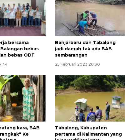
erja bersama
Banjarbaru dan Tabalong
 Balangan bebas
jadi daerah tak ada BAB
dan bebas ODF
sembarangan
17:44
25 Februari 2023 20:30
Ekonomi triwulan II-2026
tumbuh 5,29 persen
2026-08-06 18:45:00
atang kara, BAB
Tabalong, Kabupaten
rangkak" Ke
pertama di Kalimantan yang