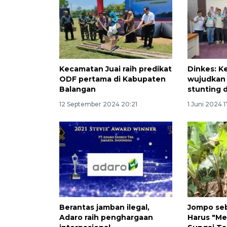
Kecamatan Juai raih predikat
Dinkes: K
ODF pertama di Kabupaten
wujudkan
Balangan
stunting 
12 September 2024 20:21
1 Juni 2024 
Berantas jamban ilegal,
Jompo seb
Adaro raih penghargaan
Harus "Me