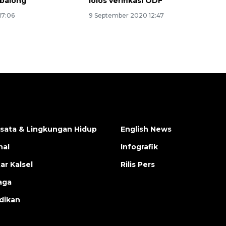
abalong
lolos verifikasi ODF
17:06
9 September 2020 12:47
isata & Lingkungan Hidup
English News
nal
Infografik
ar Kalsel
Rilis Pers
aga
dikan