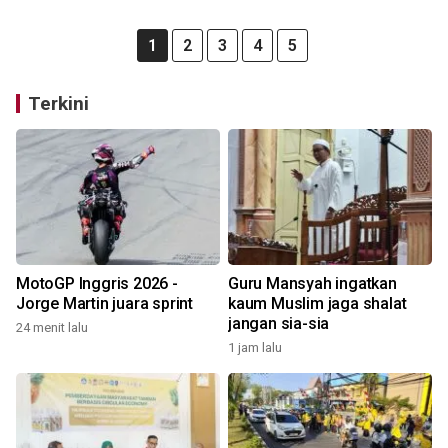
1
2
3
4
5
Terkini
MotoGP Inggris 2026 -
Guru Mansyah ingatkan
Jorge Martin juara sprint
kaum Muslim jaga shalat
jangan sia-sia
24 menit lalu
1 jam lalu