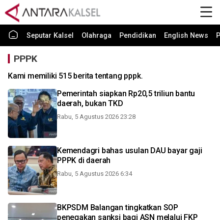
Seputar Kalsel
Olahraga
Pendidikan
English News
P
PPPK
Kami memiliki 515 berita tentang pppk.
Pemerintah siapkan Rp20,5 triliun bantu
daerah, bukan TKD
Rabu, 5 Agustus 2026 23:28
Kemendagri bahas usulan DAU bayar gaji
PPPK di daerah
Rabu, 5 Agustus 2026 6:34
BKPSDM Balangan tingkatkan SOP
penegakan sanksi bagi ASN melalui FKP