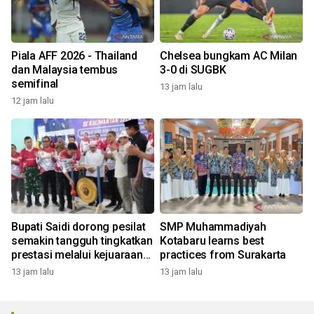
Piala AFF 2026 - Thailand
Chelsea bungkam AC Milan
dan Malaysia tembus
3-0 di SUGBK
semifinal
13 jam lalu
12 jam lalu
Bupati Saidi dorong pesilat
SMP Muhammadiyah
semakin tangguh tingkatkan
Kotabaru learns best
prestasi melalui kejuaraan
practices from Surakarta
Piala Bupati
13 jam lalu
13 jam lalu