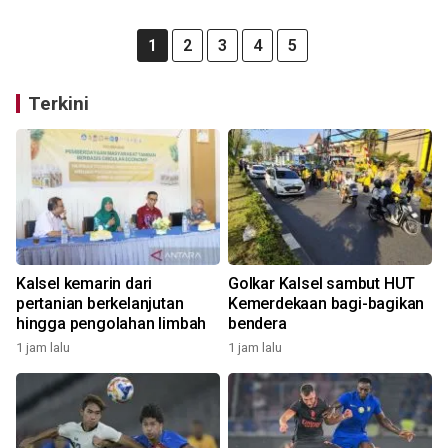
1
2
3
4
5
Terkini
Kalsel kemarin dari
Golkar Kalsel sambut HUT
pertanian berkelanjutan
Kemerdekaan bagi-bagikan
hingga pengolahan limbah
bendera
1 jam lalu
1 jam lalu