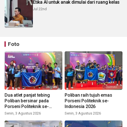
Etika AI untuk anak dimulai dari ruang kelas
Jul 22nd
Foto
Dua atlet panjat tebing
Poliban raih tujuh emas
Poliban bersinar pada
Porseni Politeknik se-
Porseni Politeknik se-
Indonesia 2026
Indonesia 2026
Senin, 3 Agustus 2026
Senin, 3 Agustus 2026