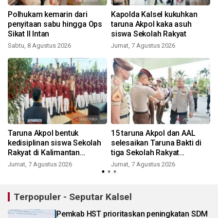
Polhukam kemarin dari
Kapolda Kalsel kukuhkan
penyitaan sabu hingga Ops
taruna Akpol kaka asuh
Sikat II Intan
siswa Sekolah Rakyat
Sabtu, 8 Agustus 2026
Jumat, 7 Agustus 2026
Taruna Akpol bentuk
15 taruna Akpol dan AAL
kedisiplinan siswa Sekolah
selesaikan Taruna Bakti di
Rakyat di Kalimantan
tiga Sekolah Rakyat
Selatan
Banjarbaru
Jumat, 7 Agustus 2026
Jumat, 7 Agustus 2026
Terpopuler - Seputar Kalsel
Pemkab HST prioritaskan peningkatan SDM