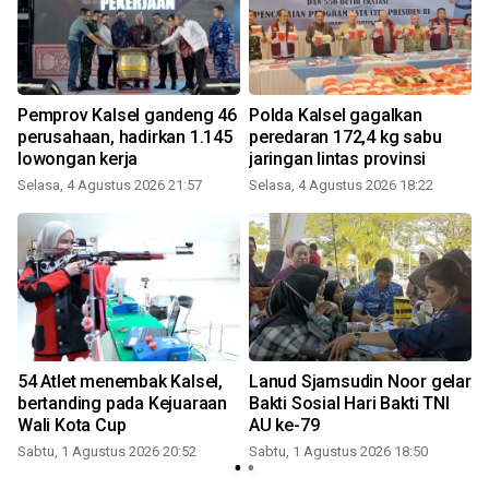
Pemprov Kalsel gandeng 46
Polda Kalsel gagalkan
perusahaan, hadirkan 1.145
peredaran 172,4 kg sabu
lowongan kerja
jaringan lintas provinsi
Selasa, 4 Agustus 2026 21:57
Selasa, 4 Agustus 2026 18:22
K
54 Atlet menembak Kalsel,
Lanud Sjamsudin Noor gelar
bertanding pada Kejuaraan
Bakti Sosial Hari Bakti TNI
Wali Kota Cup
AU ke-79
Sabtu, 1 Agustus 2026 20:52
Sabtu, 1 Agustus 2026 18:50
K