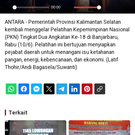
00:00
Play
Mute
Settings
PIP
En
ANTARA - Pemerintah Provinsi Kalimantan Selatan
ful
kembali menggelar Pelatihan Kepemimpinan Nasional
(PKN) Tingkat Dua Angkatan Ke-18 di Banjarbaru,
Rabu (10/6). Pelatihan ini bertujuan menyiapkan
pejabat daerah untuk menangani isu ketahanan
pangan, energi, kebencanaan, dan ekonomi. (Latif
Thohir/Andi Bagasela/Suwanti)
Terkait