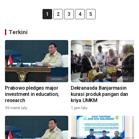
1
2
3
4
5
Terkini
Prabowo pledges major
Dekranasda Banjarmasin
investment in education,
kurasi produk pangan dan
research
kriya UMKM
59 menit lalu
1 jam lalu