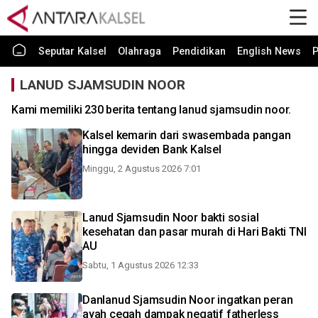
Seputar Kalsel
Olahraga
Pendidikan
English News
P
LANUD SJAMSUDIN NOOR
Kami memiliki 230 berita tentang lanud sjamsudin noor.
Kalsel kemarin dari swasembada pangan
hingga deviden Bank Kalsel
Minggu, 2 Agustus 2026 7:01
Lanud Sjamsudin Noor bakti sosial
kesehatan dan pasar murah di Hari Bakti TNI
AU
Sabtu, 1 Agustus 2026 12:33
Danlanud Sjamsudin Noor ingatkan peran
ayah cegah dampak negatif fatherless