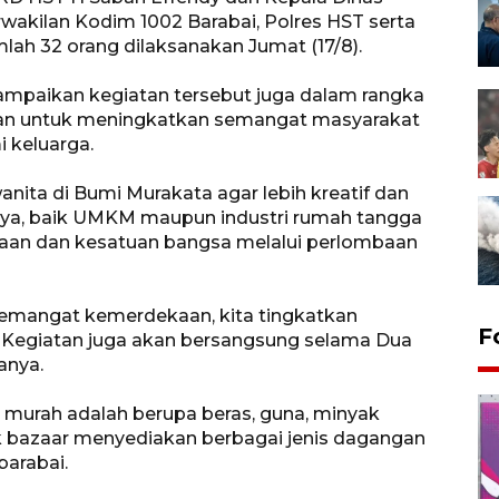
akilan Kodim 1002 Barabai, Polres HST serta
lah 32 orang dilaksanakan Jumat (17/8).
ampaikan kegiatan tersebut juga dalam rangka
uan untuk meningkatkan semangat masyarakat
keluarga.
nita di Bumi Murakata agar lebih kreatif dan
ya, baik UMKM maupun industri rumah tangga
an dan kesatuan bangsa melalui perlombaan
emangat kemerdekaan, kita tingkatkan
F
. Kegiatan juga akan bersangsung selama Dua
anya.
 murah adalah berupa beras, guna, minyak
k bazaar menyediakan berbagai jenis dagangan
barabai.