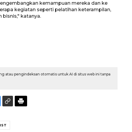
 mengembangkan kemampuan mereka dan ke
rapa kegiatan seperti pelatihan keterampilan,
isnis," katanya.
Memberantas kejahatan
jalanan Jakarta
g atau pengindeksan otomatis untuk AI di situs web ini tanpa
2026-08-05 18:00:00
HST