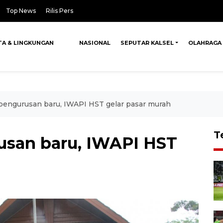
Top News
Rilis Pers
TA & LINGKUNGAN
NASIONAL
SEPUTAR KALSEL
OLAHRAGA
pengurusan baru, IWAPI HST gelar pasar murah
T
usan baru, IWAPI HST