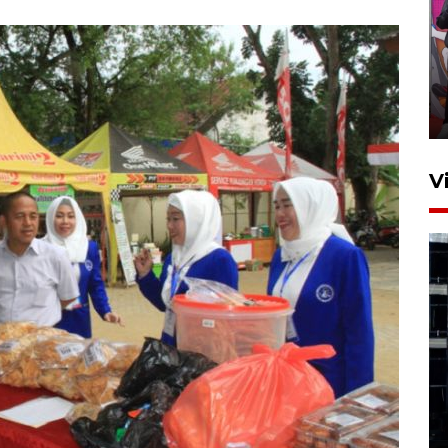
Ketua DPRD Syahrial hadiri
pembukaan Turnamen Sepak
Bola Usia Dini
23 Juli 2026 21:36
V
Feature - Kalsel Merangkul
Anak Putus Sekolah Lewat
Pendidikan Kesetaraan
Bagian 1
30 Juli 2026 17:51