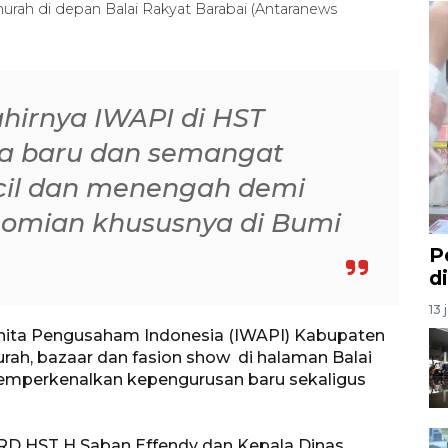
ah di depan Balai Rakyat Barabai (Antaranews
hirnya IWAPI di HST
a baru dan semangat
cil dan menengah demi
omian khususnya di Bumi
P
d
13 
Wanita Pengusaham Indonesia (IWAPI) Kabupaten
rah, bazaar dan fasion show di halaman Balai
emperkenalkan kepengurusan baru sekaligus
RD HST H Saban Effendy dan Kepala Dinas