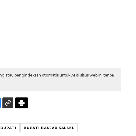
SPHP jaga harga beras
g atau pengindeksan otomatis untuk AI di situs web ini tanpa
2026-08-08 06:00:00
 BUPATI
BUPATI BANJAR KALSEL