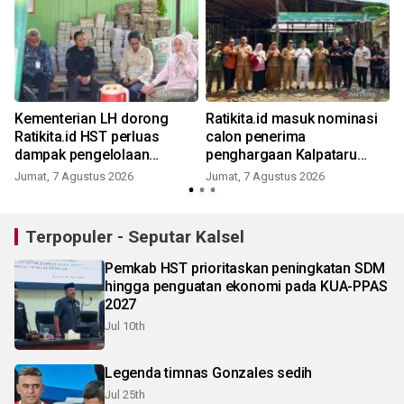
Kementerian LH dorong
Ratikita.id masuk nominasi
Ratikita.id HST perluas
calon penerima
dampak pengelolaan
penghargaan Kalpataru
sampah
Kementerian LH 2026
Jumat, 7 Agustus 2026
Jumat, 7 Agustus 2026
Terpopuler - Seputar Kalsel
Pemkab HST prioritaskan peningkatan SDM
hingga penguatan ekonomi pada KUA-PPAS
2027
Jul 10th
Legenda timnas Gonzales sedih
Jul 25th