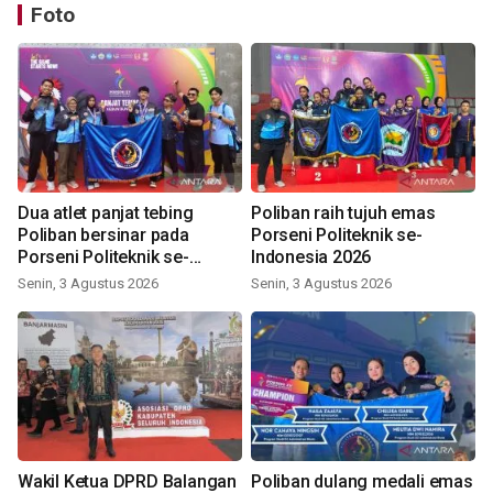
Foto
Dua atlet panjat tebing
Poliban raih tujuh emas
Poliban bersinar pada
Porseni Politeknik se-
Porseni Politeknik se-
Indonesia 2026
Indonesia 2026
Senin, 3 Agustus 2026
Senin, 3 Agustus 2026
Wakil Ketua DPRD Balangan
Poliban dulang medali emas