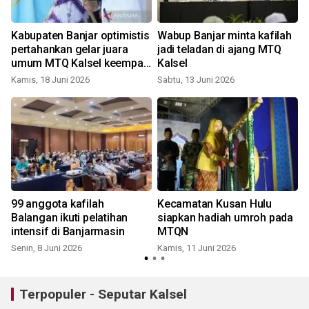
Kabupaten Banjar optimistis
Wabup Banjar minta kafilah
pertahankan gelar juara
jadi teladan di ajang MTQ
umum MTQ Kalsel keempat
Kalsel
S
kalinya
Kamis, 18 Juni 2026
Sabtu, 13 Juni 2026
99 anggota kafilah
Kecamatan Kusan Hulu
Balangan ikuti pelatihan
siapkan hadiah umroh pada
intensif di Banjarmasin
MTQN
Senin, 8 Juni 2026
Kamis, 11 Juni 2026
S
Terpopuler - Seputar Kalsel