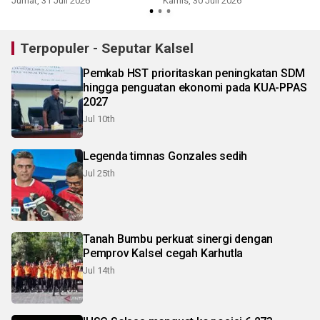
Jumat, 31 Juli 2026
Kamis, 30 Juli 2026
S
Terpopuler - Seputar Kalsel
Pemkab HST prioritaskan peningkatan SDM
hingga penguatan ekonomi pada KUA-PPAS
2027
Jul 10th
Legenda timnas Gonzales sedih
Jul 25th
Tanah Bumbu perkuat sinergi dengan
Pemprov Kalsel cegah Karhutla
Jul 14th