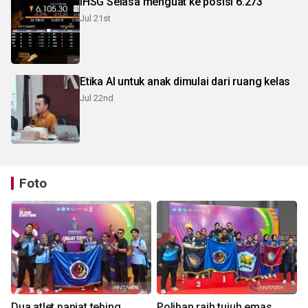
IHSG Selasa menguat ke posisi 6.273
Jul 21st
Etika AI untuk anak dimulai dari ruang kelas
Jul 22nd
Foto
Dua atlet panjat tebing
Poliban raih tujuh emas