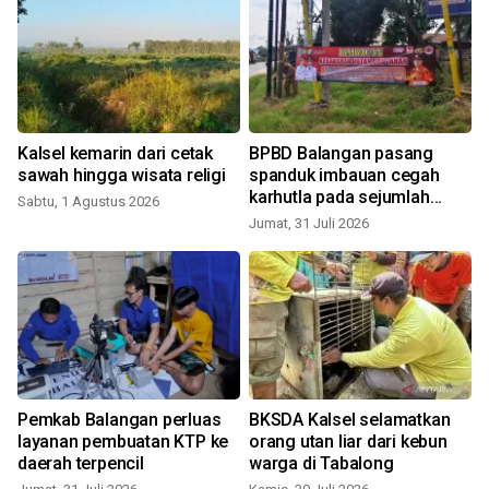
Kalsel kemarin dari cetak
BPBD Balangan pasang
sawah hingga wisata religi
spanduk imbauan cegah
karhutla pada sejumlah
Sabtu, 1 Agustus 2026
wilayah
Jumat, 31 Juli 2026
S
Pemkab Balangan perluas
BKSDA Kalsel selamatkan
a
layanan pembuatan KTP ke
orang utan liar dari kebun
daerah terpencil
warga di Tabalong
n