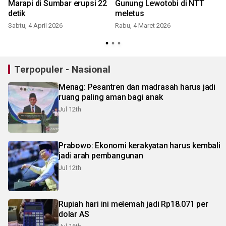
Marapi di Sumbar erupsi 22
Gunung Lewotobi di NTT
detik
meletus
Sabtu, 4 April 2026
Rabu, 4 Maret 2026
K
Terpopuler - Nasional
Menag: Pesantren dan madrasah harus jadi
ruang paling aman bagi anak
Jul 12th
Prabowo: Ekonomi kerakyatan harus kembali
jadi arah pembangunan
Jul 12th
Rupiah hari ini melemah jadi Rp18.071 per
dolar AS