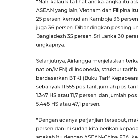
"Nah, kalau kita lihat angka-angka itu 
ASEAN yang lain, Vietnam dan Filipina i
25 persen, kemudian Kamboja 36 persen
juga 36 persen. Dibandingkan pesaing unt
Bangladesh 35 persen, Sri Lanka 30 perse
ungkapnya.
Selanjutnya, Airlangga menjelaskan terk
nation/MFN) di Indonesia, struktur tarif
berdasarkan BTKI (Buku Tarif Kepabeanan
sebanyak 11.555 pos tarif, jumlah pos t
1.347 HS atau 11,7 persen, dan jumlah p
5.448 HS atau 47,1 persen.
"Dengan adanya perjanjian tersebut, mak
persen dan ini sudah kita berikan kepa
apakah itu dengan ASEAN-China FTA, k