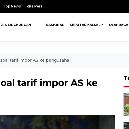
Top News
Rilis Pers
TA & LINGKUNGAN
NASIONAL
SEPUTAR KALSEL
OLAHRAGA
 soal tarif impor AS ke pengusaha
T
oal tarif impor AS ke