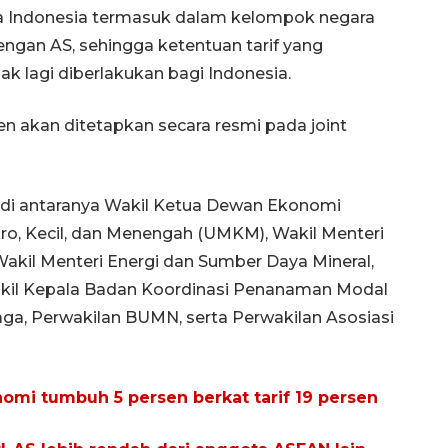
a Indonesia termasuk dalam kelompok negara
gan AS, sehingga ketentuan tarif yang
ak lagi diberlakukan bagi Indonesia.
en akan ditetapkan secara resmi pada joint
 di antaranya Wakil Ketua Dewan Ekonomi
Vaksin HPV untuk siswa laki-
kro, Kecil, dan Menengah (UMKM), Wakil Menteri
laki
Wakil Menteri Energi dan Sumber Daya Mineral,
2026-08-06 06:30:00
 Wakil Kepala Badan Koordinasi Penanaman Modal
a, Perwakilan BUMN, serta Perwakilan Asosiasi
omi tumbuh 5 persen berkat tarif 19 persen