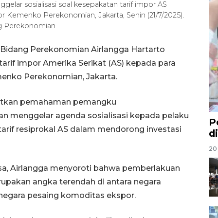
lar sosialisasi soal kesepakatan tarif impor AS
or Kemenko Perekonomian, Jakarta, Senin (21/7/2025).
g Perekonomian
 Bidang Perekonomian Airlangga Hartarto
tarif impor Amerika Serikat (AS) kepada para
menko Perekonomian, Jakarta.
gkatkan pemahaman pemangku
an menggelar agenda sosialisasi kepada pelaku
P
arif resiprokal AS dalam mendorong investasi
d
20 
asa, Airlangga menyoroti bahwa pemberlakuan
rupakan angka terendah di antara negara
 negara pesaing komoditas ekspor.