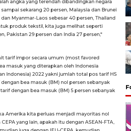
adalah angka yang terendah dibandingkan negara
tu sampai sekarang 20 persen, Malaysia dan Brunei
 dan Myanmar-Laos sebesar 40 persen, Thailand
uk produk tekstil, kita juga melihat seperti
n, Pakistan 29 persen dan India 27 persen,"
ait tarif impor secara umum (most favored
 bea masuk yang diterapkan oleh Indonesia
 Indonesia) 2022 yakni jumlah total pos tarif HS
arif dengan bea masuk (BM) nol persen sebanyak
F
os tarif dengan bea masuk (BM) 5 persen sebanyak
a Amerika kita perluas menjadi mayoritas nol
da CEPA yang lain, apakah itu dengan ASEAN-FTA,
emudian juga dengan IEU-CEPA, kemudian