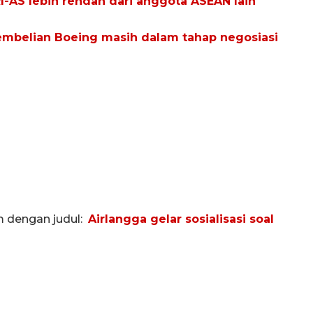
RI-AS lebih rendah dari anggota ASEAN lain
embelian Boeing masih dalam tahap negosiasi
om dengan judul:
Airlangga gelar sosialisasi soal