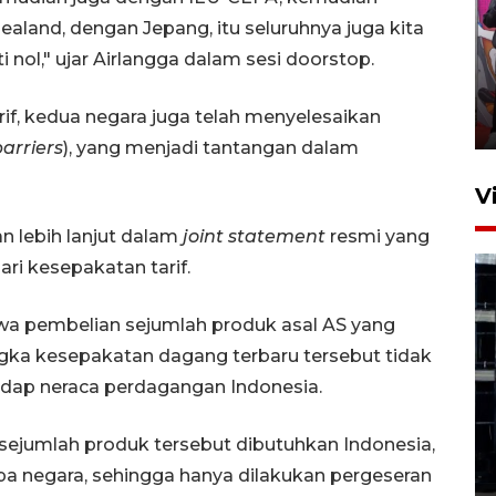
aland, dengan Jepang, itu seluruhnya juga kita
Ketua DPRD Syahrial hadiri
ol," ujar Airlangga dalam sesi doorstop.
pembukaan Turnamen Sepak
Bola Usia Dini
rif, kedua negara juga telah menyelesaikan
23 Juli 2026 21:36
barriers
), yang menjadi tantangan dalam
V
an lebih lanjut dalam
joint statement
resmi yang
ri kesepakatan tarif.
wa pembelian sejumlah produk asal AS yang
gka kesepakatan dagang terbaru tersebut tidak
Feature - Kalsel Merangkul
dap neraca perdagangan Indonesia.
Anak Putus Sekolah Lewat
Pendidikan Kesetaraan
 sejumlah produk tersebut dibutuhkan Indonesia,
Bagian 1
apa negara, sehingga hanya dilakukan pergeseran
30 Juli 2026 17:51