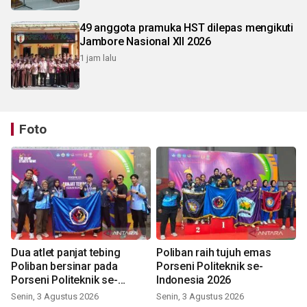
49 anggota pramuka HST dilepas mengikuti
Jambore Nasional XII 2026
1 jam lalu
Foto
Dua atlet panjat tebing
Poliban raih tujuh emas
Poliban bersinar pada
Porseni Politeknik se-
Porseni Politeknik se-
Indonesia 2026
Indonesia 2026
Senin, 3 Agustus 2026
Senin, 3 Agustus 2026