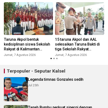
Taruna Akpol bentuk
15 taruna Akpol dan AAL
kedisiplinan siswa Sekolah
selesaikan Taruna Bakti di
Rakyat di Kalimantan
tiga Sekolah Rakyat
Selatan
Banjarbaru
Jumat, 7 Agustus 2026
Jumat, 7 Agustus 2026
Terpopuler - Seputar Kalsel
Legenda timnas Gonzales sedih
Jul 25th
Tanah Bumbu perkuat sinergi dengan