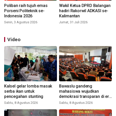
Poliban raih tujuh emas
Wakil Ketua DPRD Balangan
Porseni Politeknik se-
hadiri Rakorwil ADKASI se-
Indonesia 2026
Kalimantan
Senin, 3 Agustus 2026
Jumat, 31 Juli 2026
Video
Kalsel gelar lomba masak
Bawaslu gandeng
serba ikan untuk
mahasiswa wujudkan
pencegahan stunting
demokrasi transparan di era
digital
Sabtu, 8 Agustus 2026
Sabtu, 8 Agustus 2026