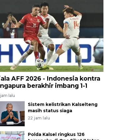
iala AFF 2026 - Indonesia kontra
ingapura berakhir imbang 1-1
jam lalu
Sistem kelistrikan Kalselteng
masih status siaga
22 jam lalu
Polda Kalsel ringkus 126