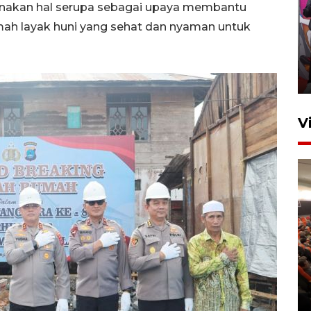
ksanakan hal serupa sebagai upaya membantu
Ketua DPRD Syahrial hadiri
ah layak huni yang sehat dan nyaman untuk
pembukaan Turnamen Sepak
Bola Usia Dini
23 Juli 2026 21:36
V
Feature - Kalsel Merangkul
Anak Putus Sekolah Lewat
Pendidikan Kesetaraan
Bagian 2
30 Juli 2026 17:53