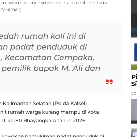
 Hermawan saat memimpin peletakan batu pertama
A/Firman)
dah rumah kali ini di
n padat penduduk di
ng, Kecamatan Cempaka,
pemilik bapak M. Ali dan
P
S
20 
 Kalimantan Selatan (Polda Kalsel)
unit rumah warga kurang mampu di kota
T ke-80 Bhayangkara tahun 2026.
 di kawasan pemukiman padat penduduk di