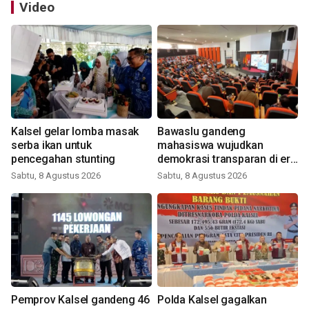
Video
Kalsel gelar lomba masak
Bawaslu gandeng
serba ikan untuk
mahasiswa wujudkan
pencegahan stunting
demokrasi transparan di era
digital
Sabtu, 8 Agustus 2026
Sabtu, 8 Agustus 2026
Pemprov Kalsel gandeng 46
Polda Kalsel gagalkan