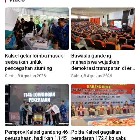
Kalsel gelar lomba masak
Bawaslu gandeng
serba ikan untuk
mahasiswa wujudkan
pencegahan stunting
demokrasi transparan di era
digital
Sabtu, 8 Agustus 2026
Sabtu, 8 Agustus 2026
Pemprov Kalsel gandeng 46
Polda Kalsel gagalkan
perusahaan, hadirkan 1.145
peredaran 172,4 kg sabu