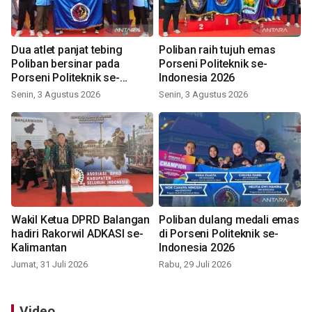
Dua atlet panjat tebing
Poliban raih tujuh emas
Poliban bersinar pada
Porseni Politeknik se-
Porseni Politeknik se-
Indonesia 2026
Indonesia 2026
Senin, 3 Agustus 2026
Senin, 3 Agustus 2026
Wakil Ketua DPRD Balangan
Poliban dulang medali emas
hadiri Rakorwil ADKASI se-
di Porseni Politeknik se-
Kalimantan
Indonesia 2026
Jumat, 31 Juli 2026
Rabu, 29 Juli 2026
Video