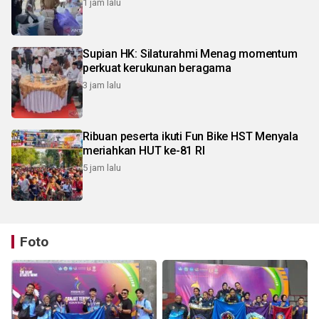
1 jam lalu
Supian HK: Silaturahmi Menag momentum
perkuat kerukunan beragama
3 jam lalu
Ribuan peserta ikuti Fun Bike HST Menyala
meriahkan HUT ke-81 RI
5 jam lalu
Foto