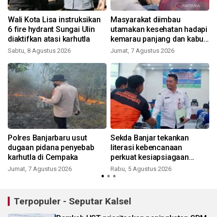
Wali Kota Lisa instruksikan
Masyarakat diimbau
6 fire hydrant Sungai Ulin
utamakan kesehatan hadapi
diaktifkan atasi karhutla
kemarau panjang dan kabut
asap
Sabtu, 8 Agustus 2026
Jumat, 7 Agustus 2026
Polres Banjarbaru usut
Sekda Banjar tekankan
dugaan pidana penyebab
literasi kebencanaan
karhutla di Cempaka
perkuat kesiapsiagaan
masyarakat
Jumat, 7 Agustus 2026
Rabu, 5 Agustus 2026
Terpopuler - Seputar Kalsel