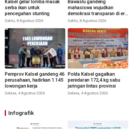
Kalsel gelar lomba masak
Bawaslu gandeng
serba ikan untuk
mahasiswa wujudkan
pencegahan stunting
demokrasi transparan di era
digital
Sabtu, 8 Agustus 2026
Sabtu, 8 Agustus 2026
Pemprov Kalsel gandeng 46
Polda Kalsel gagalkan
perusahaan, hadirkan 1.145
peredaran 172,4 kg sabu
lowongan kerja
jaringan lintas provinsi
Selasa, 4 Agustus 2026
Selasa, 4 Agustus 2026
Infografik